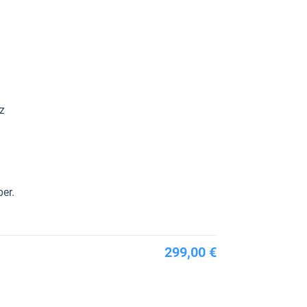
tz
er.
299,00 €