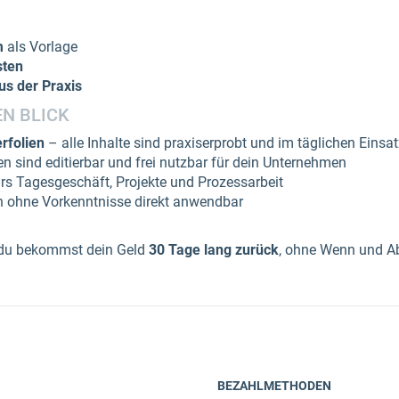
m
als Vorlage
sten
s der Praxis
EN BLICK
rfolien
– alle Inhalte sind praxiserprobt und im täglichen Einsa
en sind editierbar und frei nutzbar für dein Unternehmen
ürs Tagesgeschäft, Projekte und Prozessarbeit
 ohne Vorkenntnisse direkt anwendbar
 du bekommst dein Geld
30 Tage lang zurück
, ohne Wenn und Ab
BEZAHLMETHODEN