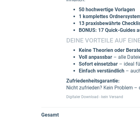
50 hochwertige Vorlagen
1 komplettes Ordnersyste
13 praxisbewährte Checkli
BONUS: 17 Quick-Guides au
DEINE VORTEILE AUF EIN
Keine Theorien oder Berate
Voll anpassbar
– alle Datei
Sofort einsetzbar
– ideal f
Einfach verständlich
– auch
Zufriedenheitsgarantie:
Nicht zufrieden? Kein Problem –
Digitaler Download - kein Versand
Gesamt