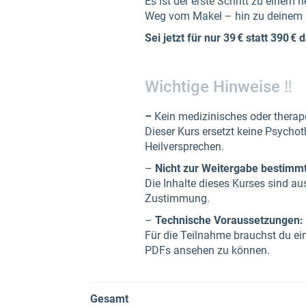
Es ist der erste Schritt zu einem 
Weg vom Makel – hin zu deinem i
Sei jetzt für nur 39 € statt 390 € 
Wichtige Hinweise ‼️
–
Kein medizinisches oder therap
Dieser Kurs ersetzt keine Psychot
Heilversprechen.
–
Nicht zur Weitergabe bestimmt
Die Inhalte dieses Kurses sind aus
Zustimmung.
–
Technische Voraussetzungen:
Für die Teilnahme brauchst du ei
PDFs ansehen zu können.
Gesamt