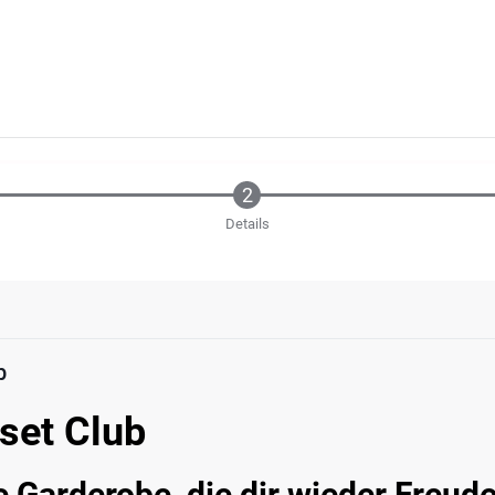
Details
b
set Club
e Garderobe, die dir wieder Freud