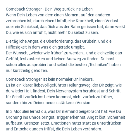
Comeback Stronger - Dein Weg zurück ins Leben
Wenn Dein Leben von dem einen Moment auf den anderen
zerbrochen ist, durch einen Unfall, eine Krankheit, einen Verlust
oder ein Schicksal, das Dich aus der Bahn gerissen hat, dann weißt
Du, wie es sich anfühlt, nicht mehr Du selbst zu sein.
Die tägliche Angst, die Überforderung, das Grübeln, und die
Hilflosigkeit in dem was dich gerade umgibt.
Der Wunsch, „wieder wie früher“ zu werden… und gleichzeitig das
Gefühl, festzustecken und keinen Ausweg zu finden. Du hast
schon alles ausprobiert und selbst die besten „Techniken“ haben
nur kurzzeitig geholfen.
Comeback Stronger ist kein normaler Onlinekurs.
Es ist ein klarer, liebevoll geführter Heilungsweg, der Dir zeigt, wie
du wieder Halt findest, Dein Nervensystem beruhigst und Schritt
für Schritt zurück ins Leben kommst, nicht zurück zu früher,
sondern hin zu Deiner neuen, stärkeren Version.
In 3 Modulen lernst du, was Dir niemand beigebracht hat: wie Du
Ordnung ins Chaos bringst, Trigger erkennst, Angst löst, Sicherheit
aufbaust, Grenzen setzt, Emotionen nutzt statt zu unterdrücken
und Entscheidungen triffst, die Dein Leben verändern.