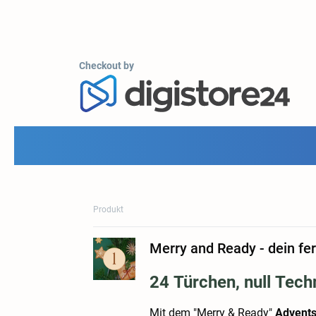
Checkout by
Produkt
Merry and Ready - dein fe
24 Türchen, null Techn
Mit dem "Merry & Ready"
Advents