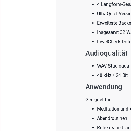
4 Langform-Ses
UltraQuiet-Vers
Erweiterte Back
Insgesamt 32 W
LevelCheck-Datei
Audioqualität
WAV Studioquali
48 kHz / 24 Bit
Anwendung
Geeignet für:
Meditation und 
Abendroutinen
Retreats und lä