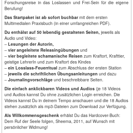
Forschungsreise in das Loslassen und Frei-Sein für die eigene
Berufung!
Das Startpaket ist ab sofort buchbar
mit dem ersten
Multimedialen Praxisbuch (in einer umfangreichen PDF).
Du enthälst auf 50 lebendig gestalteten Seiten,
jeweils als
Audio und Video:
–
Lesungen der Autorin,
–
vier angeleitete Releasingübungen
und
–
vier begleitete schamanische Reisen
zum Kraftort, Krafttier,
geistige LehrerIn und zum Kraftort des Kindes
–
ein Losslass-Feuerritual
zum Abschluss der ersten Station
–
jeweils die schriftlichen Übungsanleitungen
und dazu
–
Journalingvorschläge
und beschreibbare Seiten.
Die einfach anklickbaren Videos und Audios
(je 18 Videos
und Audios kannst Du ohne zusätzlichen Login erreichen. Die
Videos kannst Du in deinem Tempo anschauen und die 18 Audios
stehen zusätzlich als mp3-Dateien zum Download zur Verfügung.
Als Willkommensgeschenk
erhälst Du das Hardcover-Buch:
Dem Ruf der Seele folgen, Sheema, 2011, auf Wunsch mit
persönlicher Widmung!