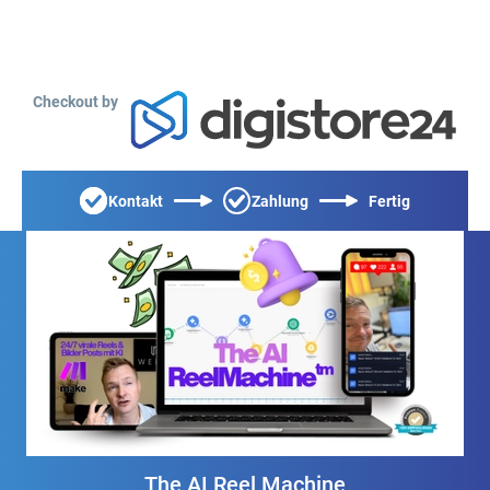
Checkout by
Kontakt
Zahlung
Fertig
The AI Reel Machine