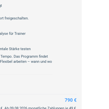
gt
rt freigeschalten.
lyse für Trainer
ntale Stärke testen
em Tempo. Das Programm findet
 Flexibel arbeiten – wann und wo
790 €
0 €. Ab 09.08.2026 monatliche Zahlungen je 49 €.