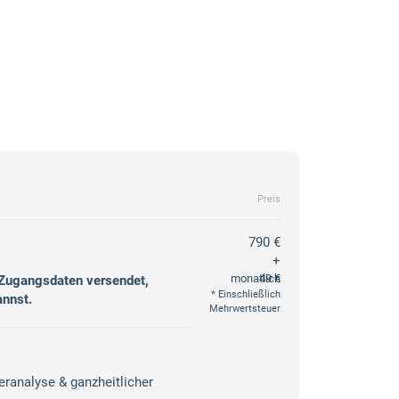
Preis
790 €
+
monatlich
49 €
 Zugangsdaten versendet,
Einschließlich
annst.
Mehrwertsteuer
ranalyse & ganzheitlicher