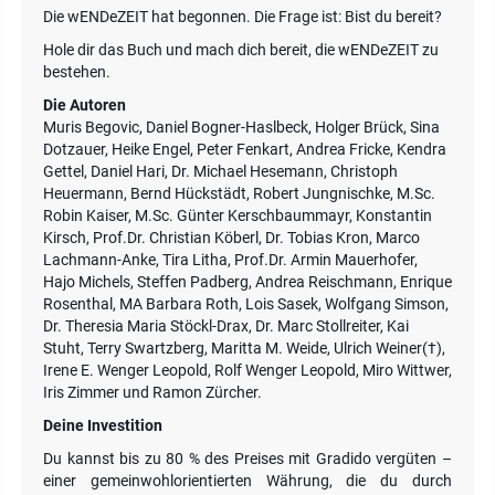
Die wENDeZEIT hat begonnen. Die Frage ist: Bist du bereit?
Hole dir das Buch und mach dich bereit, die wENDeZEIT zu
bestehen.
Die Autoren
Muris Begovic, Daniel Bogner-Haslbeck, Holger Brück, Sina
Dotzauer, Heike Engel, Peter Fenkart, Andrea Fricke, Kendra
Gettel, Daniel Hari, Dr. Michael Hesemann, Christoph
Heuermann, Bernd Hückstädt, Robert Jungnischke, M.Sc.
Robin Kaiser, M.Sc. Günter Kerschbaummayr, Konstantin
Kirsch, Prof.Dr. Christian Köberl, Dr. Tobias Kron, Marco
Lachmann-Anke, Tira Litha, Prof.Dr. Armin Mauerhofer,
Hajo Michels, Steffen Padberg, Andrea Reischmann, Enrique
Rosenthal, MA Barbara Roth, Lois Sasek, Wolfgang Simson,
Dr. Theresia Maria Stöckl-Drax, Dr. Marc Stollreiter, Kai
Stuht, Terry Swartzberg, Maritta M. Weide, Ulrich Weiner(†),
Irene E. Wenger Leopold, Rolf Wenger Leopold, Miro Wittwer,
Iris Zimmer und Ramon Zürcher.
Deine Investition
Du kannst bis zu 80 % des Preises mit Gradido vergüten –
einer gemeinwohlorientierten Währung, die du durch