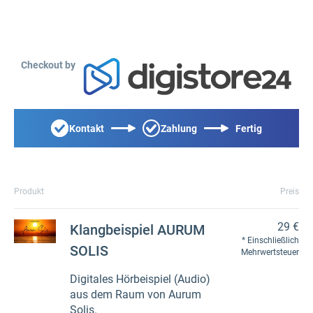
Checkout by
Kontakt
Zahlung
Fertig
Produkt
Preis
29 €
Klangbeispiel AURUM
Einschließlich
SOLIS
Mehrwertsteuer
Digitales Hörbeispiel (Audio)
aus dem Raum von Aurum
Solis.