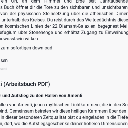
 ein Ort, an dem Himmel und Erde seit Jahrtausenden
s Buch öffnet dir die Tore zu den sichtbaren und unsichtbare
von der physischen Steinsetzung über die ätherischen Dimen
unterhalb des Kreises. Du reist durch das Weltgedächtnis dieses
den kosmischen Linien der 22 Diamant-Galaxien, begegnest Mei
Refugium über Stonehenge und erhältst Zugang zu Einweihung
lbewusstsein wirken.
 zum sofortigen download
lsen
rsand
i (Arbeitsbuch PDF)
 und Aufstieg zu den Hallen von Amenti
llen von Amenti, jenen mythischen Lichtkammern, die in den S
 sind. Gemeinsam betreten wir diese heiligen Kammern über den
n dieser besonderen Zeitqualität bist du eingeladen in die Tiefe
n, dort, wo die Aufstiegsgeschenke deiner höheren Dimensionen r