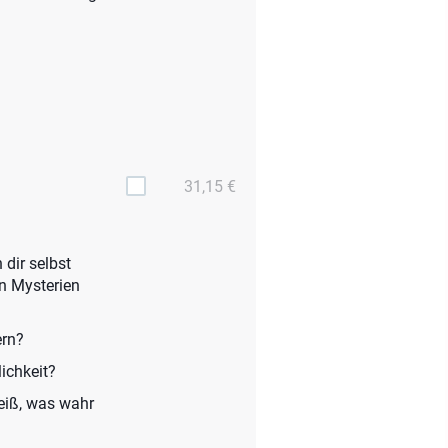
31,15 €
 dir selbst
en Mysterien
ern?
ichkeit?
eiß, was wahr