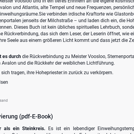
eister Voosloo und in ein tiefes Erinnern an die eigene kosmisc
valon und Atlantis, alte Tempel und neue Frequenzen, persönli
inweihungsräume.Sie verbinden irdische Kraftorte wie Glastonb
portalen jenseits der Milchstraße – und laden dich ein, die Hoh
ennen. Dieses Buch ist kein übliches spirituelles Lehrbuch, sond
Rückverbindung, das sich dem Leser, der Leserin öffnet, wie ein 
 ihre Seele aus einem größeren Licht kommt und dass jetzt die Zei
rt es durch
die Rückverbindung zu Meister Voosloo, Sternenporta
n Avalon und die Rückkehr der weiblichen Lichtführung.
n sich tragen, ihre Hohepriester:in zurück zu verkörpern.
lsen
rsand
ierung (pdf-E-Book)
 als ein Steinkreis.
Es ist ein lebendiger Einweihungstemp