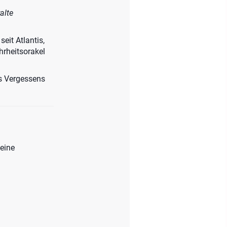
alte
eit Atlantis,
hrheitsorakel
es Vergessens
 eine