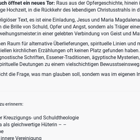
ch öffnet ein neues Tor:
Raus aus der Opfergeschichte, hinein i
ige Hochzeit, in die Rückkehr des lebendigen Christusstrahls in di
eligiöser Text, es ist eine Einladung, Jesus und Maria Magdalen
h die Brille von Schuld, Opfer und Angst, sondern als Träger ein
weihungsmeister:in einer gelebten Verbindung von Geist und Mat
en Raum für alternative Überlieferungen, spirituelle Linien und 
ziellen kirchlichen Erzählungen oft keinen Platz gefunden haben.
gnostische Schriften, Essener-Traditionen, ägyptische Mysterien,
pirituelle Deutungen zu einem vielschichtigen Bewusstseinsweg
nicht die Frage, was man glauben soll, sondern was im eigenen I
 zu erinnern:
er Kreuzigungs- und Schuldtheologie
 als gleichwertige Hüterin – –
be
s innere Vereinigung