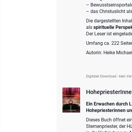
– Bewusstseinsportal
– das Christuslicht al
Die dargestellten Inh
als
spirituelle Persp
Der Leser ist eingelad
Umfang ca. 222 Seite
Autorin: Heike Michae
Digitaler Download - kein Ve
HohepriesterInne
Ein Erwachen durch L
Hohepriesterinnen un
Dieses Buch öffnet ein
Sternenpriester, der H