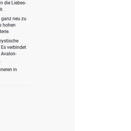
n die Liebes-
r.
a ganz neu zu
es hohen
erie.
mystische
 Es verbindet
 Avalon-
.
nneren in