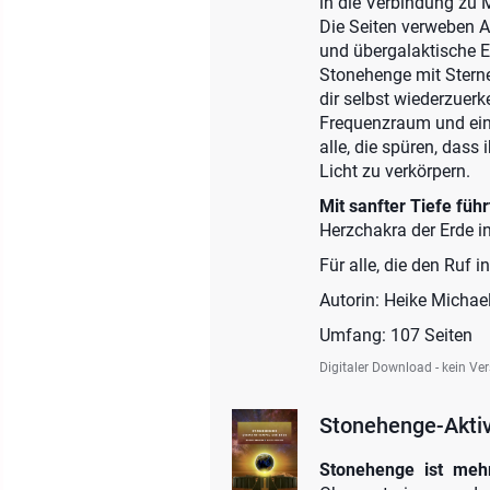
in die Verbindung zu M
Die Seiten verweben A
und übergalaktische E
Stonehenge mit Sternen
dir selbst wiederzuerk
Frequenzraum und eine 
alle, die spüren, dass
Licht zu verkörpern.
Mit sanfter Tiefe füh
Herzchakra der Erde i
Für alle, die den Ruf i
Autorin: Heike Michae
Umfang: 107 Seiten
Digitaler Download - kein Ve
Stonehenge-Aktiv
Stonehenge ist mehr