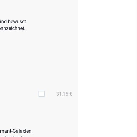
sind bewusst
nnzeichnet.
31,15 €
iamant-Galaxien,