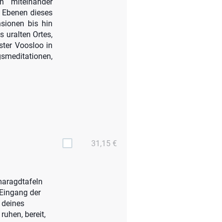
 miteinander
n Ebenen dieses
sionen bis hin
 uralten Ortes,
ster Voosloo in
smeditationen,
31,15 €
maragdtafeln
 Eingang der
 deines
uhen, bereit,