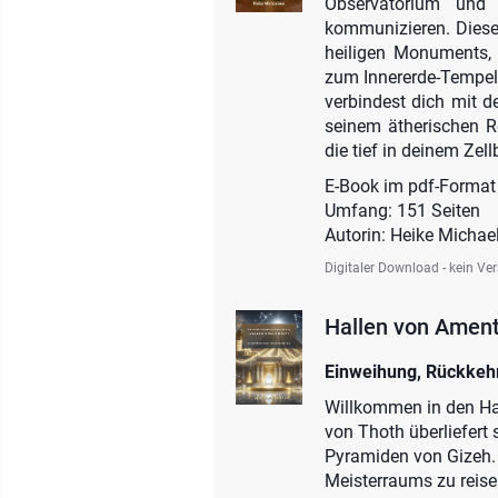
Observatorium und
kommunizieren. Diese
heiligen Monuments, 
zum Innererde-Tempel 
verbindest dich mit 
seinem ätherischen 
die tief in deinem Zel
E-Book im pdf-Format
Umfang: 151 Seiten
Autorin: Heike Michae
Digitaler Download - kein Ve
Hallen von Ament
Einweihung, Rückkehr
Willkommen in den Ha
von Thoth überliefert
Pyramiden von Gizeh. I
Meisterraums zu reise