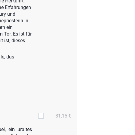
he Herkunft.
che Erfahrungen
ury und
epriesterin in
ern ein
Tor. Es ist für
t ist, dieses
le, das
31,15 €
el, ein uraltes