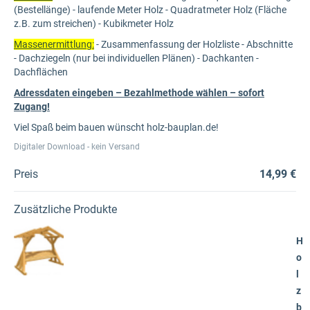
(Bestellänge) - laufende Meter Holz - Quadratmeter Holz (Fläche
z.B. zum streichen) - Kubikmeter Holz
Massenermittlung:
- Zusammenfassung der Holzliste - Abschnitte
- Dachziegeln (nur bei individuellen Plänen) - Dachkanten -
Dachflächen
Adressdaten eingeben – Bezahlmethode wählen – sofort
Zugang!
Viel Spaß beim bauen wünscht holz-bauplan.de!
Digitaler Download - kein Versand
Preis
14,99 €
Zusätzliche Produkte
H
o
l
z
b