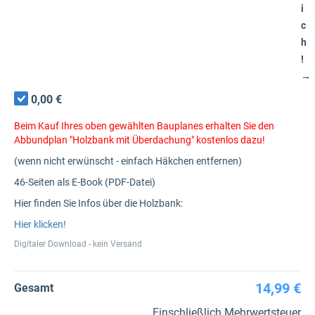
i
c
h
!
→
0,00 €
Beim Kauf Ihres oben gewählten Bauplanes erhalten Sie den
Abbundplan "Holzbank mit Überdachung" kostenlos dazu!
(wenn nicht erwünscht - einfach Häkchen entfernen)
46-Seiten als E-Book (PDF-Datei)
Hier finden Sie Infos über die Holzbank:
Hier klicken!
Digitaler Download - kein Versand
14,99 €
Gesamt
Einschließlich Mehrwertsteuer