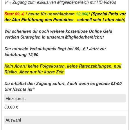
✅
+ Zugang zum exklusiven Mitgliederbereich mit HD-Videos
Statt 69,-€ !
heute für unschlagbare
12,90
€!
(Special Preis vor
der Abo Einführung des Produktes - schnell sein Lohnt sich)
Wir schenken dir noch weitere kostenlose Online Geld
verdien Strategien in unserem Mitgliederbereich!!!
Der normale Verkaufspreis liegt bei 69,- € ! Jetzt zur
Einführung 12,90
Kein Abo!!! keine Folgekosten, keine Ratenzahlungen, null
Risiko. Aber nur für kurze Zeit.
Du erhältst den Zugang sofort. Auch wenn es gerade 03:00
Uhr Nachts ist"
69,00 €