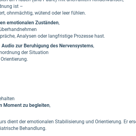
dnung ist –
ert, ohnmächtig, wütend oder leer fühlen.
ten emotionalen Zuständen
,
e überhandnehmen
präche, Analysen oder langfristige Prozesse hast.
e Audio zur Beruhigung des Nervensystems
,
inordnung der Situation
 Orientierung.
ehalten
n Moment zu begleiten
,
rs dient der emotionalen Stabilisierung und Orientierung. Er ers
iatrische Behandlung.