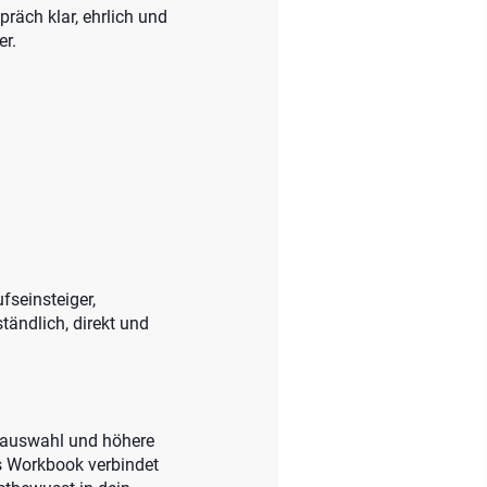
räch klar, ehrlich und
r.
fseinsteiger,
tändlich, direkt und
orauswahl und höhere
es Workbook verbindet