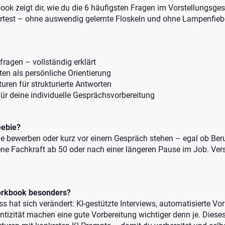
k zeigt dir, wie du die 6 häufigsten Fragen im Vorstellungsgesp
test – ohne auswendig gelernte Floskeln und ohne Lampenfiebe
fragen – vollständig erklärt
en als persönliche Orientierung
uren für strukturierte Antworten
für deine individuelle Gesprächsvorbereitung
eebie?
ade bewerben oder kurz vor einem Gespräch stehen – egal ob Beru
ene Fachkraft ab 50 oder nach einer längeren Pause im Job. Vers
orkbook besonders?
 hat sich verändert: KI-gestützte Interviews, automatisierte V
tizität machen eine gute Vorbereitung wichtiger denn je. Dies