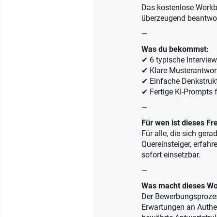
Das kostenlose Workboo
überzeugend beantwor
—
Was du bekommst:
✔ 6 typische Interview
✔ Klare Musterantwort
✔ Einfache Denkstrukt
✔ Fertige KI-Prompts 
—
Für wen ist dieses Fr
Für alle, die sich ger
Quereinsteiger, erfahr
sofort einsetzbar.
—
Was macht dieses W
Der Bewerbungsprozess
Erwartungen an Authen