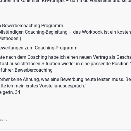
turen mit konkreten KI-Prompts – damit du vorbereitet und selb
m Bewerbercoaching-Programm
ollständigen Coaching-Begleitung – das Workbook ist ein kosten
 Methoden.)
Bewertungen zum Coaching-Programm
nach dem Coaching habe ich einen neuen Vertrag als Geschä
ast aussichtslosen Situation wieder in eine passende Position."
sführer, Bewerbercoaching
her keine Ahnung, was eine Bewerbung heute leisten muss. B
tte ich mein erstes Vorstellungsgespräch."
igerin, 34
rsand