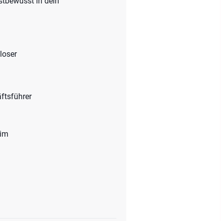
stbewusst in dein
loser
ftsführer
eim