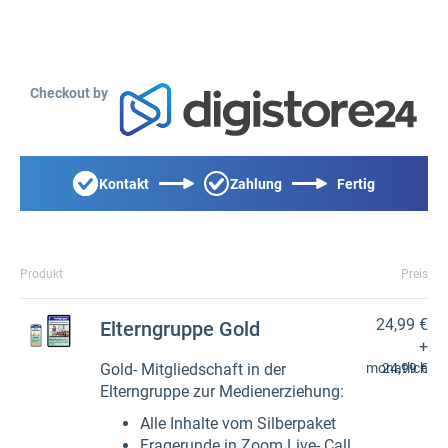
Checkout by
Kontakt
Zahlung
Fertig
Produkt
Preis
24,99 €
Elterngruppe Gold
+
Gold- Mitgliedschaft in der
monatlich
24,99 €
Elterngruppe zur Medienerziehung:
Alle Inhalte vom Silberpaket
Fragerunde in Zoom Live- Call