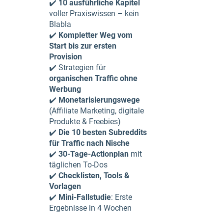
✔️
10 ausführliche Kapitel
voller Praxiswissen – kein
Blabla
✔️
Kompletter Weg vom
Start bis zur ersten
Provision
✔️ Strategien für
organischen Traffic ohne
Werbung
✔️
Monetarisierungswege
(Affiliate Marketing, digitale
Produkte & Freebies)
✔️
Die 10 besten Subreddits
für Traffic nach Nische
✔️
30-Tage-Actionplan
mit
täglichen To-Dos
✔️
Checklisten, Tools &
Vorlagen
✔️
Mini-Fallstudie
: Erste
Ergebnisse in 4 Wochen