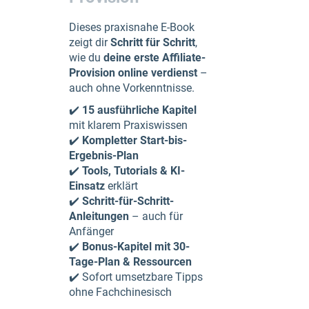
Dieses praxisnahe E-Book
zeigt dir
Schritt für Schritt
,
wie du
deine erste Affiliate-
Provision online verdienst
–
auch ohne Vorkenntnisse.
✔️
15 ausführliche Kapitel
mit klarem Praxiswissen
✔️
Kompletter Start-bis-
Ergebnis-Plan
✔️
Tools, Tutorials & KI-
Einsatz
erklärt
✔️
Schritt-für-Schritt-
Anleitungen
– auch für
Anfänger
✔️
Bonus-Kapitel mit 30-
Tage-Plan & Ressourcen
✔️ Sofort umsetzbare Tipps
ohne Fachchinesisch