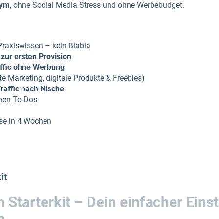
nym
, ohne Social Media Stress und ohne Werbebudget.
Praxiswissen – kein Blabla
zur ersten Provision
ffic ohne Werbung
ate Marketing, digitale Produkte & Freebies)
Traffic nach Nische
chen To-Dos
sse in 4 Wochen
it
tarterkit – Dein einfacher Einsti
n