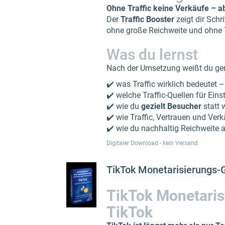
Ohne Traffic keine Verkäufe – ab
Der
Traffic Booster
zeigt dir Schri
ohne große Reichweite und ohne 
Was du lernst
Nach der Umsetzung weißt du ge
✔️ was Traffic wirklich bedeutet 
✔️ welche Traffic-Quellen für Einst
✔️ wie du
gezielt Besucher
statt 
✔️ wie Traffic, Vertrauen und V
✔️ wie du nachhaltig Reichweite 
Digitaler Download - kein Versand
TikTok Monetarisierungs-
TikTok Monetaris
TikTok