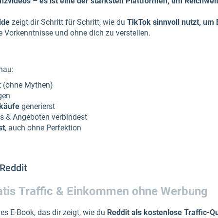
Tanzvideos – es ist eine der stärksten Plattformen, um Reichw
ide
zeigt dir Schritt für Schritt, wie du
TikTok sinnvoll nutzt, um
 Vorkenntnisse und ohne dich zu verstellen.
nau:
rt (ohne Mythen)
gen
rkäufe
generierst
nks & Angeboten verbindest
st
, auch ohne Perfektion
 Reddit
atis Traffic & Einkommen ohne Werbung
es E-Book, das dir zeigt, wie du
Reddit als kostenlose Traffic-Q