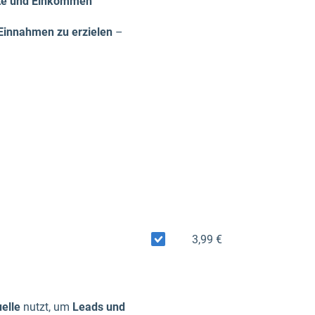
eite und Einkommen
 Einnahmen zu erzielen
–
3,99 €
uelle
nutzt, um
Leads und