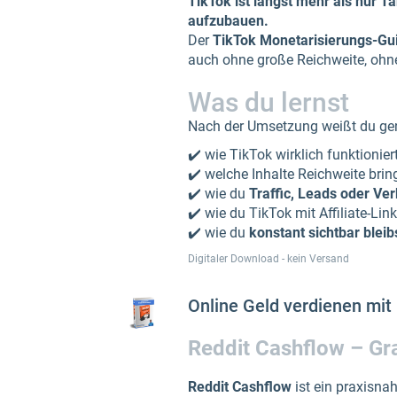
TikTok ist längst mehr als nur 
aufzubauen.
Der
TikTok Monetarisierungs-Gu
auch ohne große Reichweite, ohne
Was du lernst
Nach der Umsetzung weißt du ge
✔️ wie TikTok wirklich funktionie
✔️ welche Inhalte Reichweite brin
✔️ wie du
Traffic, Leads oder Ve
✔️ wie du TikTok mit Affiliate-Li
✔️ wie du
konstant sichtbar bleib
Digitaler Download - kein Versand
Online Geld verdienen mit
Reddit Cashflow – Gr
Reddit Cashflow
ist ein praxisnah