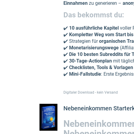
Einnahmen
zu generieren –
ano
Das bekommst du:
✔️
10 ausführliche Kapitel
voller 
✔️
Kompletter Weg vom Start bis 
✔️ Strategien für
organischen Tra
✔️
Monetarisierungswege
(Affili
✔️
Die 10 besten Subreddits für 
✔️
30-Tage-Actionplan
mit tägli
✔️
Checklisten, Tools & Vorlagen
✔️
Mini-Fallstudie
: Erste Ergebni
Digitaler Download - kein Versand
Nebeneinkommen Starterk
Nebeneinkommen S
Nebeneinkomme