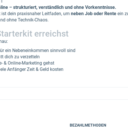
ne – strukturiert, verständlich und ohne Vorkenntnisse.
t
ist dein praxisnaher Leitfaden, um
neben Job oder Rente
ein z
 und ohne Technik-Chaos.
arterkit erreichst
nau:
ür ein Nebeneinkommen sinnvoll sind
att dich zu verzetteln
ate- & Online-Marketing gehst
iele Anfänger Zeit & Geld kosten
BEZAHLMETHODEN