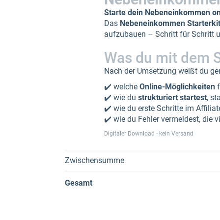
Starte dein Nebeneinkommen onli
Das
Nebeneinkommen Starterki
aufzubauen – Schritt für Schritt
Was du mit dem St
Nach der Umsetzung weißt du ge
✔️ welche
Online-Möglichkeiten
f
✔️ wie du
strukturiert startest
, st
✔️ wie du erste Schritte im Affili
✔️ wie du Fehler vermeidest, die v
Digitaler Download - kein Versand
Zwischensumme
Gesamt