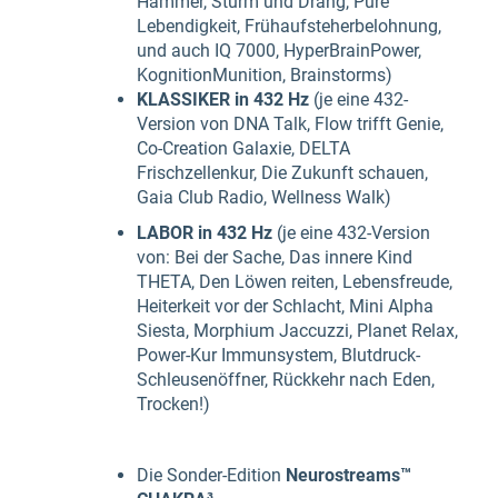
Hammer, Sturm und Drang, Pure
Lebendigkeit, Frühaufsteherbelohnung,
und auch IQ 7000, HyperBrainPower,
KognitionMunition, Brainstorms)
KLASSIKER in 432 Hz
(je eine 432-
Version von DNA Talk, Flow trifft Genie,
Co-Creation Galaxie, DELTA
Frischzellenkur, Die Zukunft schauen,
Gaia Club Radio, Wellness Walk)
LABOR in 432 Hz
(je eine 432-Version
von: Bei der Sache, Das innere Kind
THETA, Den Löwen reiten, Lebensfreude,
Heiterkeit vor der Schlacht, Mini Alpha
Siesta, Morphium Jaccuzzi, Planet Relax,
Power-Kur Immunsystem, Blutdruck-
Schleusenöffner, Rückkehr nach Eden,
Trocken!)
Die Sonder-Edition
Neurostreams™