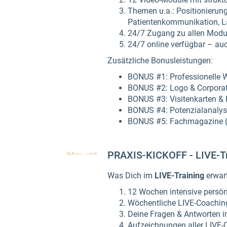
Themen u.a.: Positionierung
Patientenkommunikation, L
24/7 Zugang zu allen Modul
24/7 online verfügbar – a
Zusätzliche Bonusleistungen:
BONUS #1: Professionelle We
BONUS #2: Logo & Corporate
BONUS #3: Visitenkarten & B
BONUS #4: Potenzialanalys
BONUS #5: Fachmagazine (A
PRAXIS-KICKOFF - LIVE-Tr
Was Dich im
LIVE-Training
erwart
12 Wochen intensive persön
Wöchentliche LIVE-Coachin
Deine Fragen & Antworten i
Aufzeichnungen aller LIVE-C