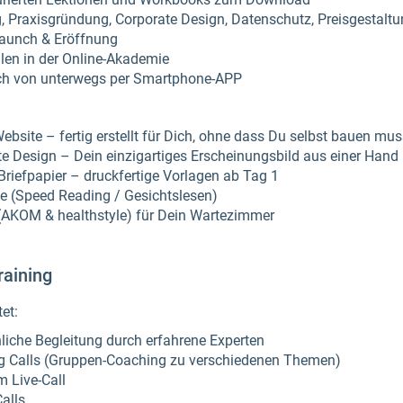
, Praxisgründung, Corporate Design, Datenschutz, Preisgestaltun
aunch & Eröffnung
en in der Online-Akademie
uch von unterwegs per Smartphone-APP
bsite – fertig erstellt für Dich, ohne dass Du selbst bauen mus
 Design – Dein einzigartiges Erscheinungsbild aus einer Hand
riefpapier – druckfertige Vorlagen ab Tag 1
e (Speed Reading / Gesichtslesen)
KOM & healthstyle) für Dein Wartezimmer
aining
et:
liche Begleitung durch erfahrene Experten
g Calls (Gruppen-Coaching zu verschiedenen Themen)
m Live-Call
alls