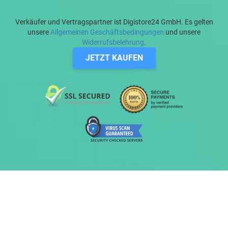
Verkäufer und Vertragspartner ist Digistore24 GmbH. Es gelten
unsere
Allgemeinen Geschäftsbedingungen
und unsere
Widerrufsbelehrung
.
JETZT KAUFEN