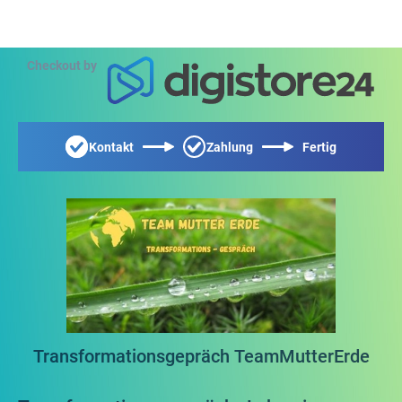
Checkout by
Kontakt
Zahlung
Fertig
Transformationsgepräch TeamMutterErde