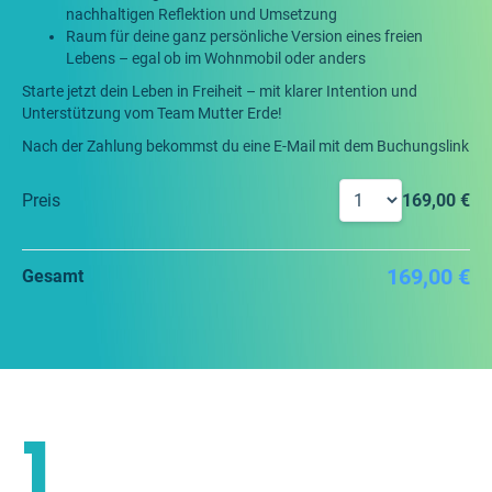
nachhaltigen Reflektion und Umsetzung
Raum für deine ganz persönliche Version eines freien
Lebens – egal ob im Wohnmobil oder anders
Starte jetzt dein Leben in Freiheit – mit klarer Intention und
Unterstützung vom Team Mutter Erde!
Nach der Zahlung bekommst du eine E-Mail mit dem Buchungslink
Preis
169,00 €
169,00 €
Gesamt
1