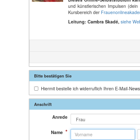
und künstlerischen Impulsen (dein 
Kursbereich der
Frauenonlineakade
Leitung:
Cambra Skadé,
siehe We
Bitte bestätigen Sie
Hiermit bestelle ich widerruflich Ihren E-Mail-Newsl
Anschrift
Anrede
*
Name