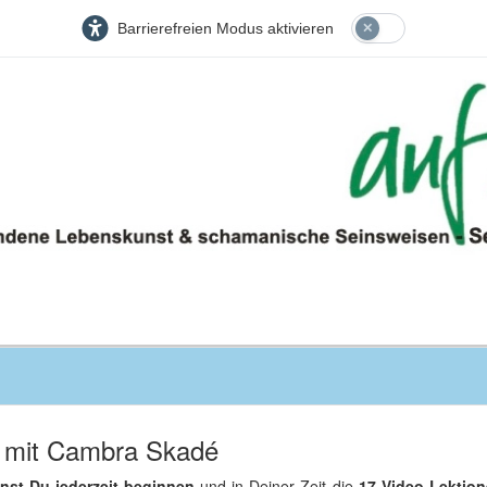
Barrierefreien Modus aktivieren
- mit Cambra Skadé
nst Du jederzeit beginnen
und in Deiner Zeit die
17 Video
-Lektion