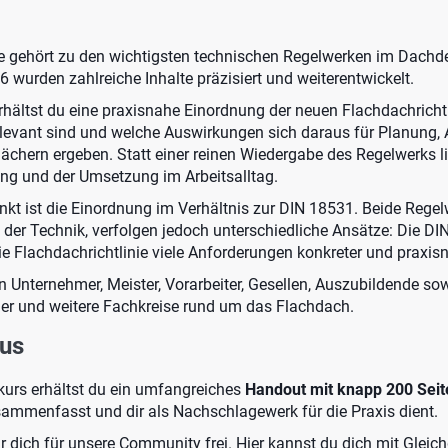
ie gehört zu den wichtigsten technischen Regelwerken im Dach
 wurden zahlreiche Inhalte präzisiert und weiterentwickelt.
rhältst du eine praxisnahe Einordnung der neuen Flachdachrichtli
levant sind und welche Auswirkungen sich daraus für Planung,
chern ergeben. Statt einer reinen Wiedergabe des Regelwerks li
ung und der Umsetzung im Arbeitsalltag.
kt ist die Einordnung im Verhältnis zur DIN 18531. Beide Regelw
der Technik, verfolgen jedoch unterschiedliche Ansätze: Die DIN
e Flachdachrichtlinie viele Anforderungen konkreter und praxisn
an Unternehmer, Meister, Vorarbeiter, Gesellen, Auszubildende so
er und weitere Fachkreise rund um das Flachdach.
us
urs erhältst du ein umfangreiches
Handout mit knapp 200 Seit
usammenfasst und dir als Nachschlagewerk für die Praxis dient.
 dich für unsere Community frei. Hier kannst du dich mit Gleic