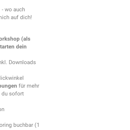
 - wo auch
mich auf dich!
orkshop (als
tarten dein
nkl. Downloads
lickwinkel
Übungen
für mehr
e du sofort
on
oring buchbar (1