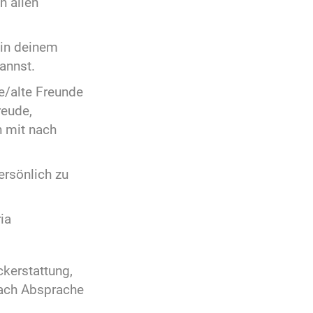
n allen
 in deinem
annst.
ue/alte Freunde
eude,
n mit nach
persönlich zu
ia
ckerstattung,
nach Absprache