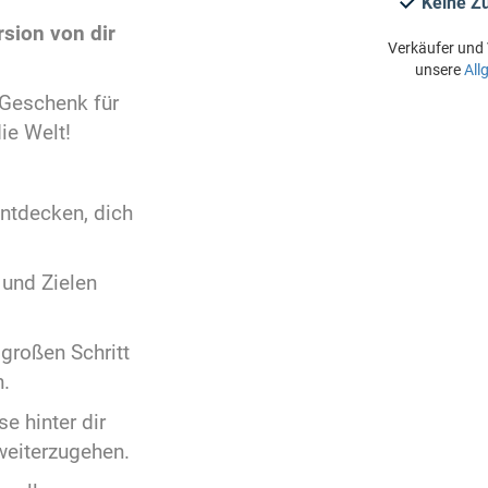
Keine Z
sion von dir
Verkäufer und 
unsere
All
 Geschenk für
die Welt!
entdecken, dich
und Zielen
großen Schritt
.
e hinter dir
 weiterzugehen.