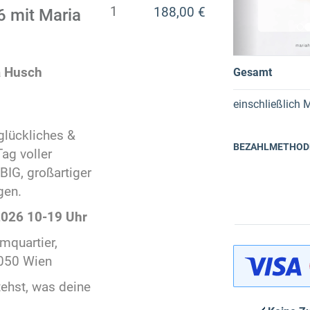
o
1
188,00 €
 mit Maria
u
s
a Husch
Gesamt
einschließlich
M
 glückliches &
BEZAHLMETHOD
ag voller
IG, großartiger
gen.
2026 10-19 Uhr
mquartier,
1050 Wien
tehst, was deine