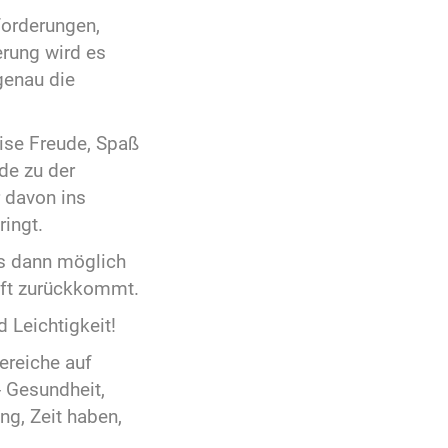
forderungen,
erung wird es
genau die
rise Freude, Spaß
de zu der
 davon ins
ringt.
s dann möglich
raft zurückkommt.
 Leichtigkeit!
ereiche auf
- Gesundheit,
ng, Zeit haben,