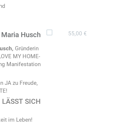
und
55,00 €
Maria Husch
usch,
Gründerin
I LOVE MY HOME-
ng Manifestation
in JA zu Freude,
TE!
N LÄSST SICH
eit im Leben!