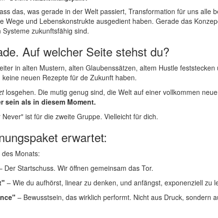
dass das, was gerade in der Welt passiert, Transformation für uns alle 
te Wege und Lebenskonstrukte ausgedient haben. Gerade das Konzepot
 Systeme zukunftsfähig sind.
rade. Auf welcher Seite stehst du?
iter in alten Mustern, alten Glaubenssätzen, altem Hustle feststecken
nd keine neuen Rezepte für de Zukunft haben.
zt
losgehen. Die mutig genug sind, die Welt auf einer vollkommen neu
r sein als in diesem Moment.
Never" ist für die zweite Gruppe. Vielleicht für dich.
nungspaket erwartet:
z des Monats:
 Der Startschuss. Wir öffnen gemeinsam das Tor.
t"
– Wie du aufhörst, linear zu denken, und anfängst, exponenziell zu l
ance"
– Bewusstsein, das wirklich performt. Nicht aus Druck, sondern a