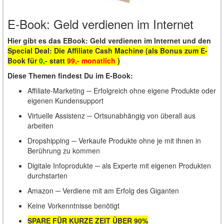
E-Book: Geld verdienen im Internet
Hier gibt es das EBook: Geld verdienen im Internet und den
Special Deal:
Die Affiliate Cash Machine (als Bonus zum E-
Book für
0,-
statt
99,- monatlich
)
Diese Themen findest Du im E-Book:
Affiliate-Marketing ─ Erfolgreich ohne eigene Produkte oder
eigenen Kundensupport
Virtuelle Assistenz ─ Ortsunabhängig von überall aus
arbeiten
Dropshipping ─ Verkaufe Produkte ohne je mit ihnen in
Berührung zu kommen
Digitale Infoprodukte ─ als Experte mit eigenen Produkten
durchstarten
Amazon ─ Verdiene mit am Erfolg des Giganten
Keine Vorkenntnisse benötigt
SPARE FÜR KURZE ZEIT ÜBER 90%