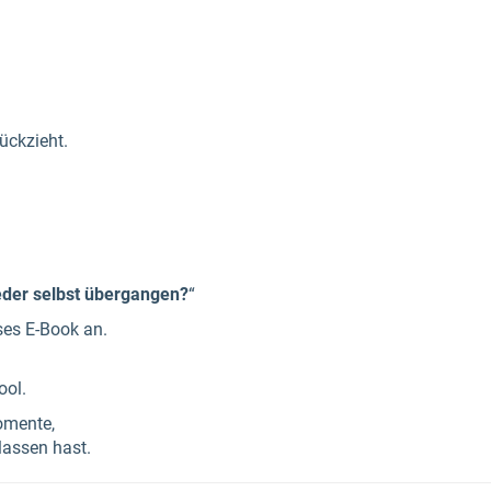
ückzieht.
der selbst übergangen?
“
ses E-Book an.
ool.
omente,
lassen hast.