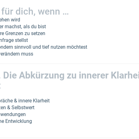
 für dich, wenn …
sehen wird
er machst, als du bist
are Grenzen zu setzen
nfrage stellst
sondern sinnvoll und tief nutzen möchtest
 verändern muss
.
Die Abkürzung zu innerer Klarhei
:
räche & innere Klarheit
zen & Selbstwert
Anwendungen
che Entwicklung