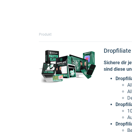
Produkt
Dropfiliate
Sichere dir j
sind diese un
Dropfil
Al
Al
De
Dropfil
10
Au
Dropfil
Be