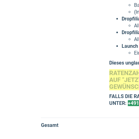
Ba
(I
Dropfil
Al
Dropfil
Al
Launch 
Ei
Dieses unglau
RATENZAH
AUF "JET
GEWÜNSC
FALLS DIE 
UNTER:
+491
Gesamt