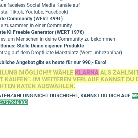
ue faceless Social Media Kanäle auf
nsta, Tiktok, Youtube, Facebook)
iate Community (WERT 499€)
le zusammen in einer Community
iate KI Freebie Generator (WERT 197€)
les, um Menschen in deine Community zu bekommen
Bonus: Stelle Deine eigenen Produkte
ntrag auf dem Dropfiliate Marktplatz (Wert: unbezahlbar)
bliche Angebot gibt es heute für nur 990,- Euro!
LUNG MÖGLICH!!! WÄHLE
KLARNA
ALS ZAHLMIT
ZT KAUFEN". IM WEITEREN VERLAUF KANNST DU 
HTEN RATEN AUSWÄHLEN.
RATENZAHLUNG NICHT DURCHGEHT, KANNST DU DICH AUF
W
5757246383