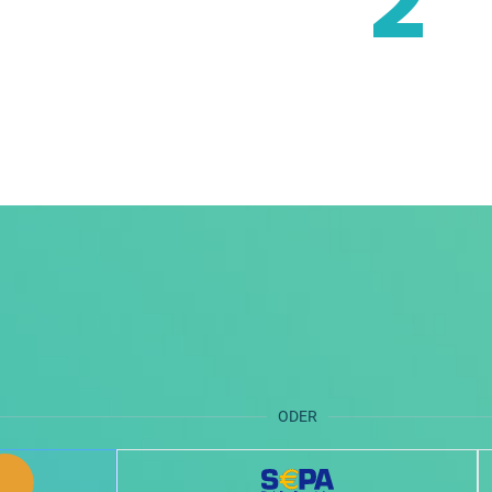
2
ODER