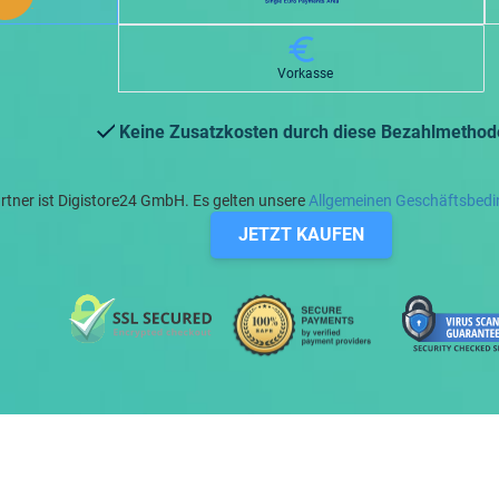
Vorkasse
Keine Zusatzkosten durch diese Bezahlmethod
rtner ist Digistore24 GmbH. Es gelten unsere
Allgemeinen Geschäftsbed
JETZT KAUFEN