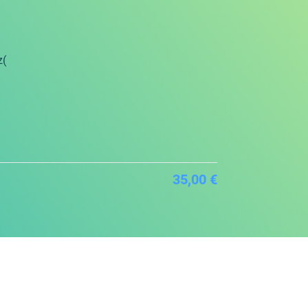
z(
35,00 €