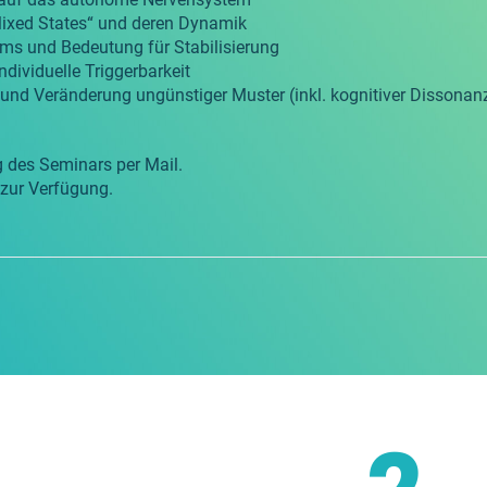
ixed States“ und deren Dynamik
ms und Bedeutung für Stabilisierung
dividuelle Triggerbarkeit
nd Veränderung ungünstiger Muster (inkl. kognitiver Dissonan
g des Seminars per Mail.
 zur Verfügung.