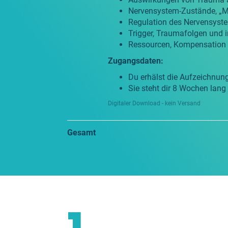
Nervensystem-Zustände, „M
Regulation des Nervensyste
Trigger, Traumafolgen und in
Ressourcen, Kompensation u
Zugangsdaten:
Du erhälst die Aufzeichnun
Sie steht dir 8 Wochen lang
Digitaler Download - kein Versand
Gesamt