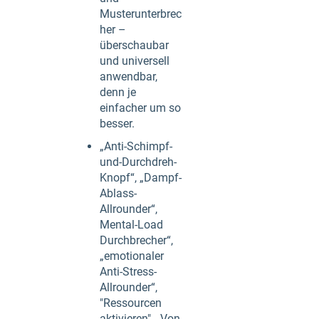
Musterunterbrec
her –
überschaubar
und universell
anwendbar,
denn je
einfacher um so
besser.
„Anti-Schimpf-
und-Durchdreh-
Knopf“, „Dampf-
Ablass-
Allrounder“,
Mental-Load
Durchbrecher“,
„emotionaler
Anti-Stress-
Allrounder“,
"Ressourcen
aktivieren", „Von