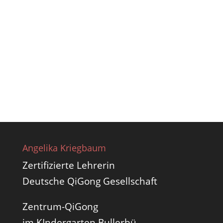
Angelika Kriegbaum
Zertifizierte Lehrerin
Deutsche QiGong Gesellschaft
Zentrum-QiGong
im KIndergarten Bullerbü