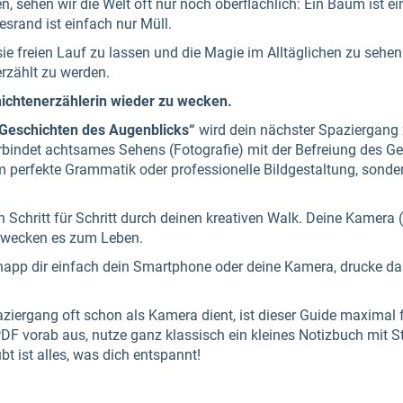
, sehen wir die Welt oft nur noch oberflächlich: Ein Baum ist ei
rand ist einfach nur Müll.
sie freien Lauf zu lassen und die Magie im Alltäglichen zu sehen.
erzählt zu werden.
hichtenerzählerin wieder zu wecken.
Geschichten des Augenblicks“
wird dein nächster Spaziergang z
bindet achtsames Sehens (Fotografie) mit der Befreiung des Ge
 um perfekte Grammatik oder professionelle Bildgestaltung, sond
ch Schritt für Schritt durch deinen kreativen Walk. Deine Kamera
rwecken es zum Leben.
app dir einfach dein Smartphone oder deine Kamera, drucke da
ergang oft schon als Kamera dient, ist dieser Guide maximal fle
DF vorab aus, nutze ganz klassisch ein kleines Notizbuch mit Sti
t ist alles, was dich entspannt!