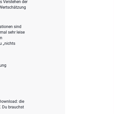
s Verstehen der
d Wertschätzung
ationen sind
mal sehr leise
in
u „nichts
nung
-Download: die
. Du brauchst