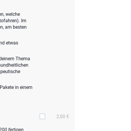
en, welche
tofahren). Im
en, am besten
und etwas
n deinem Thema
sundheitlichen
apeutische
-Pakete in einem
2,00 €
200 fertigen