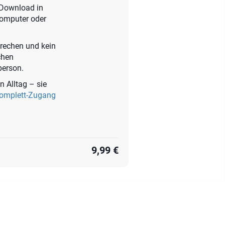
t-Download in
Computer oder
prechen und kein
chen
person.
n Alltag – sie
Komplett-Zugang
9,99 €