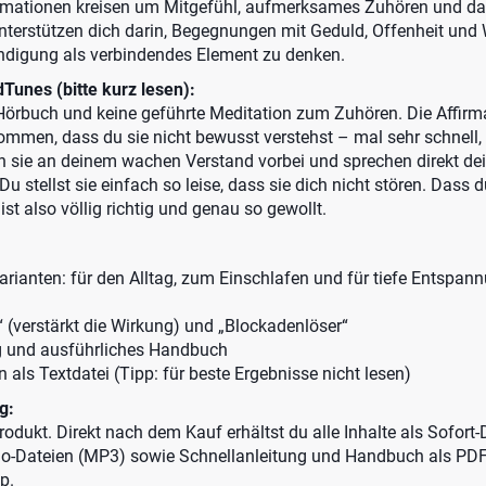
irmationen kreisen um Mitgefühl, aufmerksames Zuhören und da
unterstützen dich darin, Begegnungen mit Geduld, Offenheit un
ndigung als verbindendes Element zu denken.
Tunes (bitte kurz lesen):
örbuch und keine geführte Meditation zum Zuhören. Die Affirm
ommen, dass du sie nicht bewusst verstehst – mal sehr schnell, 
en sie an deinem wachen Verstand vorbei und sprechen direkt de
u stellst sie einfach so leise, dass sie dich nicht stören. Dass d
ist also völlig richtig und genau so gewollt.
rianten: für den Alltag, zum Einschlafen und für tiefe Entspan
 (verstärkt die Wirkung) und „Blockadenlöser“
g und ausführliches Handbuch
n als Textdatei (Tipp: für beste Ergebnisse nicht lesen)
g:
 Produkt. Direkt nach dem Kauf erhältst du alle Inhalte als Sofort
io-Dateien (MP3) sowie Schnellanleitung und Handbuch als PDF
p.