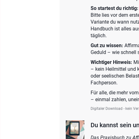
So startest du richtig:
Bitte lies vor dem ers
Variante du wann nutzt
Handbuch ist alles au
täglich.
Gut zu wissen:
Affirm
Geduld – wie schnell 
Wichtiger Hinweis:
Mi
– kein Heilmittel und 
oder seelischen Belast
Fachperson.
Für alle, die mehr vo
– einmal zahlen, une
Digitaler Download - kein Ve
Du kannst sein un
Das Praxisbuch zu Affi