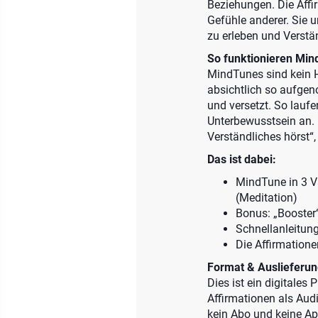
Beziehungen. Die Aff
Gefühle anderer. Sie 
zu erleben und Verstä
So funktionieren Mind
MindTunes sind kein H
absichtlich so aufgen
und versetzt. So lauf
Unterbewusstsein an. D
Verständliches hörst“, 
Das ist dabei:
MindTune in 3 Va
(Meditation)
Bonus: „Booster“
Schnellanleitun
Die Affirmatione
Format & Auslieferun
Dies ist ein digitales
Affirmationen als Aud
kein Abo und keine Ap