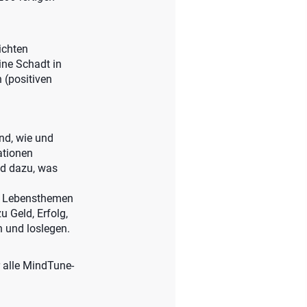
ichten
ine Schadt in
 (positiven
nd, wie und
ationen
nd dazu, was
30 Lebensthemen
u Geld, Erfolg,
 und loslegen.
r alle MindTune-