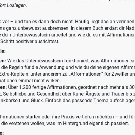
ort Loslegen.
vor – und tun es dann doch nicht. Häufig liegt das an verinnerl
ns ganz unbewusst ausbremsen. In diesem Buch erklärt dir Nad
 dein Unterbewusstsein arbeitet und wie du es mit Affirmationen
 Schritt positiver ausrichtest.
le:
en:
Wie das Unterbewusstsein funktioniert, was Affirmationen si
, die Regeln für die Anwendung und wie du deine eigenen Affirm
 Extra-Kapiteln, unter anderem zu „Afformationen“ für Zweifler u
rmationen einmal nicht wirken.
en:
Über 1.200 fertige Affirmationen, geordnet nach mehr als 
, Selbstliebe und Gesundheit über Ruhe, Ängste und Trauer bis z
nkbarkeit und Glück. Einfach das passende Thema aufschlagen
?
Affirmationen starten oder ihre Praxis vertiefen möchten – und fü
 die verstehen wollen, was im Hintergrund eigentlich passiert.
g: