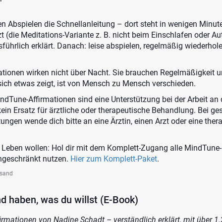
ten Abspielen die Schnellanleitung – dort steht in wenigen Minut
 (die Meditations-Variante z. B. nicht beim Einschlafen oder Au
sführlich erklärt. Danach: leise abspielen, regelmäßig wiederhol
ationen wirken nicht über Nacht. Sie brauchen Regelmäßigkeit 
sich etwas zeigt, ist von Mensch zu Mensch verschieden.
ndTune-Affirmationen sind eine Unterstützung bei der Arbeit a
kein Ersatz für ärztliche oder therapeutische Behandlung. Bei ge
ungen wende dich bitte an eine Ärztin, einen Arzt oder eine ther
m Leben wollen: Hol dir mit dem Komplett-Zugang alle MindTune
ingeschränkt nutzen.
Hier zum Komplett-Paket
.
rsand
d haben, was du willst (E-Book)
rmationen von Nadine Schadt – verständlich erklärt, mit über 1.