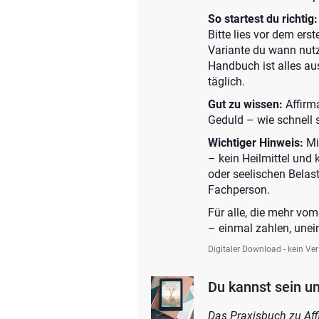
So startest du richtig:
Bitte lies vor dem ers
Variante du wann nutzt
Handbuch ist alles au
täglich.
Gut zu wissen:
Affirm
Geduld – wie schnell 
Wichtiger Hinweis:
Mi
– kein Heilmittel und 
oder seelischen Belast
Fachperson.
Für alle, die mehr vo
– einmal zahlen, une
Digitaler Download - kein Ve
Du kannst sein un
Das Praxisbuch zu Affi