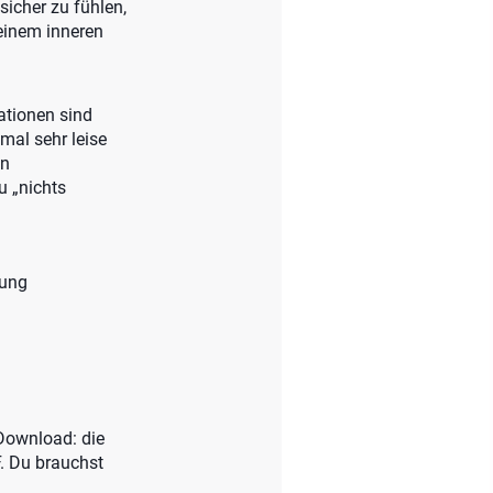
icher zu fühlen,
deinem inneren
ationen sind
mal sehr leise
in
u „nichts
nung
-Download: die
. Du brauchst