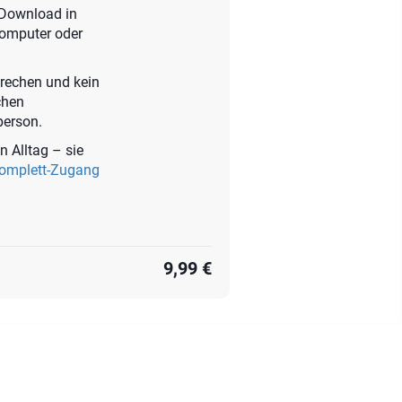
t-Download in
Computer oder
prechen und kein
chen
person.
n Alltag – sie
Komplett-Zugang
9,99 €