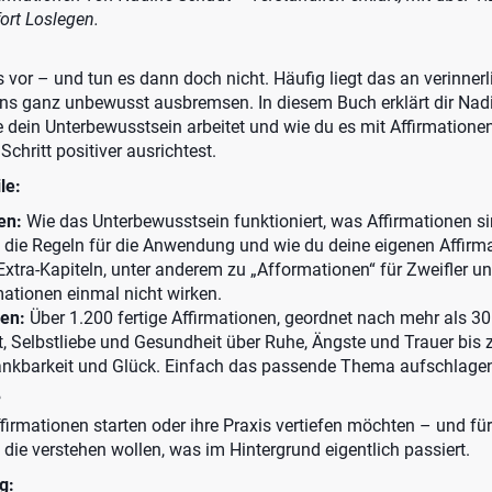
ort Loslegen.
vor – und tun es dann doch nicht. Häufig liegt das an verinnerl
ns ganz unbewusst ausbremsen. In diesem Buch erklärt dir Nad
 dein Unterbewusstsein arbeitet und wie du es mit Affirmationen
 Schritt positiver ausrichtest.
le:
en:
Wie das Unterbewusstsein funktioniert, was Affirmationen si
, die Regeln für die Anwendung und wie du deine eigenen Affirm
 Extra-Kapiteln, unter anderem zu „Afformationen“ für Zweifler u
rmationen einmal nicht wirken.
en:
Über 1.200 fertige Affirmationen, geordnet nach mehr als 
, Selbstliebe und Gesundheit über Ruhe, Ängste und Trauer bis z
nkbarkeit und Glück. Einfach das passende Thema aufschlagen
?
Affirmationen starten oder ihre Praxis vertiefen möchten – und fü
 die verstehen wollen, was im Hintergrund eigentlich passiert.
g: