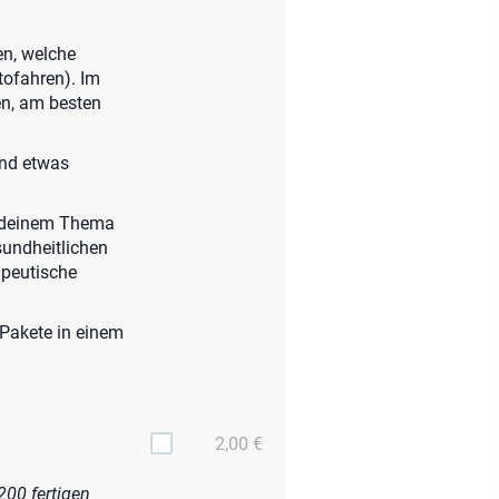
en, welche
tofahren). Im
en, am besten
und etwas
n deinem Thema
sundheitlichen
apeutische
-Pakete in einem
2,00 €
200 fertigen