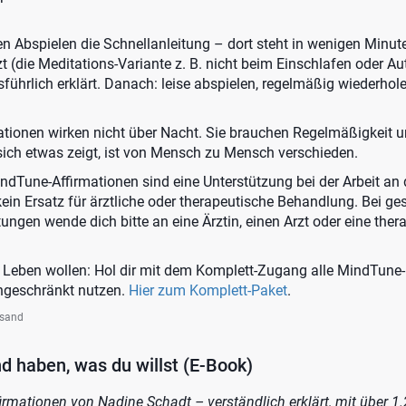
ten Abspielen die Schnellanleitung – dort steht in wenigen Minut
 (die Meditations-Variante z. B. nicht beim Einschlafen oder Au
sführlich erklärt. Danach: leise abspielen, regelmäßig wiederhol
ationen wirken nicht über Nacht. Sie brauchen Regelmäßigkeit 
sich etwas zeigt, ist von Mensch zu Mensch verschieden.
ndTune-Affirmationen sind eine Unterstützung bei der Arbeit a
kein Ersatz für ärztliche oder therapeutische Behandlung. Bei ge
ungen wende dich bitte an eine Ärztin, einen Arzt oder eine ther
m Leben wollen: Hol dir mit dem Komplett-Zugang alle MindTune
ingeschränkt nutzen.
Hier zum Komplett-Paket
.
rsand
d haben, was du willst (E-Book)
rmationen von Nadine Schadt – verständlich erklärt, mit über 1.