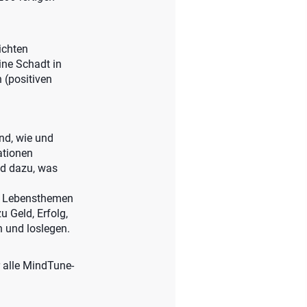
ichten
ine Schadt in
 (positiven
nd, wie und
ationen
nd dazu, was
30 Lebensthemen
u Geld, Erfolg,
 und loslegen.
r alle MindTune-