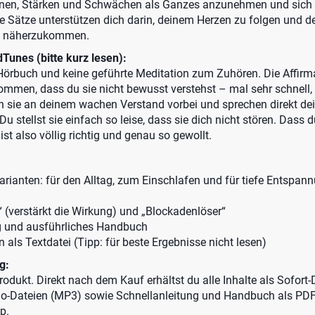
nnen, Stärken und Schwächen als Ganzes anzunehmen und sich s
ie Sätze unterstützen dich darin, deinem Herzen zu folgen und 
itt näherzukommen.
Tunes (bitte kurz lesen):
örbuch und keine geführte Meditation zum Zuhören. Die Affirm
ommen, dass du sie nicht bewusst verstehst – mal sehr schnell, 
en sie an deinem wachen Verstand vorbei und sprechen direkt de
u stellst sie einfach so leise, dass sie dich nicht stören. Dass d
ist also völlig richtig und genau so gewollt.
rianten: für den Alltag, zum Einschlafen und für tiefe Entspan
 (verstärkt die Wirkung) und „Blockadenlöser“
g und ausführliches Handbuch
n als Textdatei (Tipp: für beste Ergebnisse nicht lesen)
g:
 Produkt. Direkt nach dem Kauf erhältst du alle Inhalte als Sofort
io-Dateien (MP3) sowie Schnellanleitung und Handbuch als PDF
p.