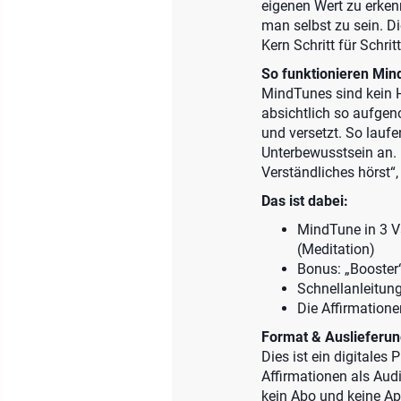
eigenen Wert zu erke
man selbst zu sein. D
Kern Schritt für Schr
So funktionieren Mind
MindTunes sind kein H
absichtlich so aufgen
und versetzt. So lauf
Unterbewusstsein an. D
Verständliches hörst“, 
Das ist dabei:
MindTune in 3 Va
(Meditation)
Bonus: „Booster“
Schnellanleitun
Die Affirmatione
Format & Auslieferun
Dies ist ein digitales
Affirmationen als Aud
kein Abo und keine Ap