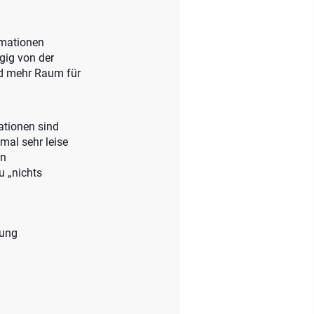
rmationen
gig von der
und mehr Raum für
ationen sind
mal sehr leise
in
u „nichts
nung