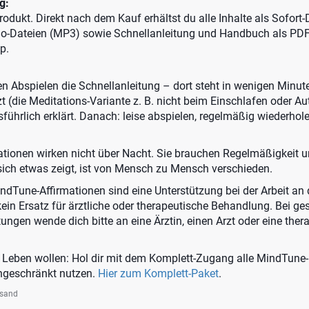
g:
 Produkt. Direkt nach dem Kauf erhältst du alle Inhalte als Sofort
io-Dateien (MP3) sowie Schnellanleitung und Handbuch als PDF
p.
ten Abspielen die Schnellanleitung – dort steht in wenigen Minut
 (die Meditations-Variante z. B. nicht beim Einschlafen oder Au
sführlich erklärt. Danach: leise abspielen, regelmäßig wiederhol
ationen wirken nicht über Nacht. Sie brauchen Regelmäßigkeit 
sich etwas zeigt, ist von Mensch zu Mensch verschieden.
ndTune-Affirmationen sind eine Unterstützung bei der Arbeit a
kein Ersatz für ärztliche oder therapeutische Behandlung. Bei ge
ungen wende dich bitte an eine Ärztin, einen Arzt oder eine ther
m Leben wollen: Hol dir mit dem Komplett-Zugang alle MindTune
ingeschränkt nutzen.
Hier zum Komplett-Paket
.
rsand