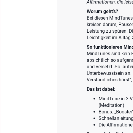
Affirmationen, die lei
Worum geht’s?
Bei diesen MindTunes 
kreisen darum, Pause
Leistung zu spüren. D
Leichtigkeit im Alltag
So funktionieren Mind
MindTunes sind kein H
absichtlich so aufgen
und versetzt. So lauf
Unterbewusstsein an. D
Verständliches hörst“, 
Das ist dabei:
MindTune in 3 Va
(Meditation)
Bonus: „Booster“
Schnellanleitun
Die Affirmatione