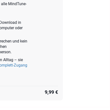
r alle MindTune-
t-Download in
Computer oder
prechen und kein
chen
person.
n Alltag – sie
Komplett-Zugang
9,99 €