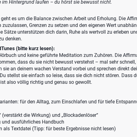
se im Hintergrund laufen – du hörst sie bewusst nicht.
geht es um die Balance zwischen Arbeit und Erholung. Die Affi
n zuzulassen, Grenzen zu setzen und den eigenen Wert unabhän
ie Sätze unterstützen dich darin, Ruhe als wertvoll zu erleben 
 zu denken.
Tunes (bitte kurz lesen):
örbuch und keine geführte Meditation zum Zuhören. Die Affirm
ommen, dass du sie nicht bewusst verstehst – mal sehr schnell, 
en sie an deinem wachen Verstand vorbei und sprechen direkt de
u stellst sie einfach so leise, dass sie dich nicht stören. Dass d
ist also völlig richtig und genau so gewollt.
rianten: für den Alltag, zum Einschlafen und für tiefe Entspan
 (verstärkt die Wirkung) und „Blockadenlöser“
g und ausführliches Handbuch
n als Textdatei (Tipp: für beste Ergebnisse nicht lesen)