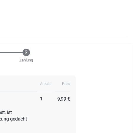
Zahlung
Anzahl
Preis
1
9,99 €
t, ist
tzung gedacht