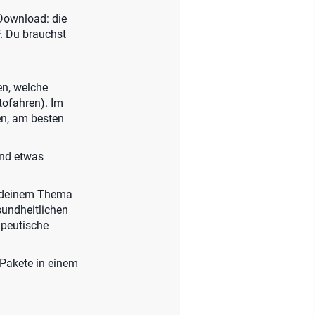
-Download: die
. Du brauchst
en, welche
tofahren). Im
en, am besten
und etwas
n deinem Thema
sundheitlichen
apeutische
-Pakete in einem