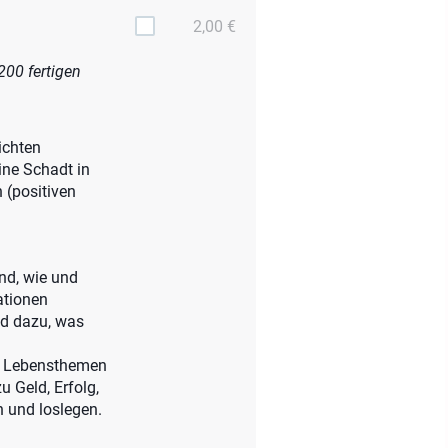
2,00 €
200 fertigen
ichten
ine Schadt in
 (positiven
nd, wie und
ationen
nd dazu, was
30 Lebensthemen
u Geld, Erfolg,
 und loslegen.