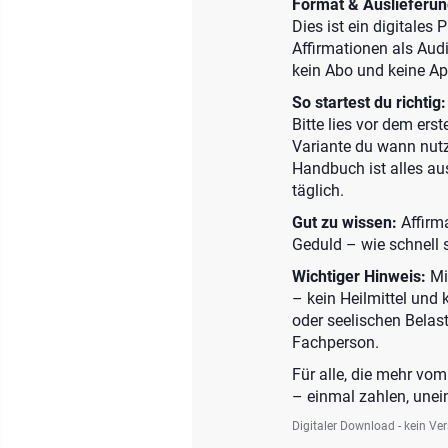
Format & Auslieferun
Dies ist ein digitales
Affirmationen als Aud
kein Abo und keine Ap
So startest du richtig:
Bitte lies vor dem ers
Variante du wann nutzt
Handbuch ist alles au
täglich.
Gut zu wissen:
Affirm
Geduld – wie schnell 
Wichtiger Hinweis:
Mi
– kein Heilmittel und 
oder seelischen Belast
Fachperson.
Für alle, die mehr vo
– einmal zahlen, une
Digitaler Download - kein Ve