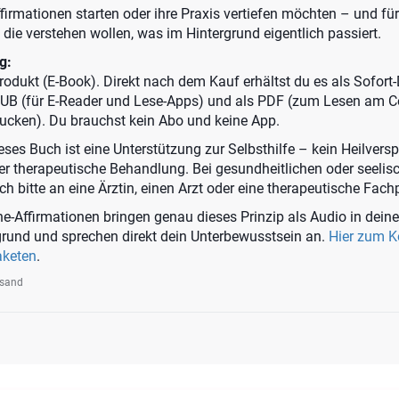
Affirmationen starten oder ihre Praxis vertiefen möchten – und fü
 die verstehen wollen, was im Hintergrund eigentlich passiert.
g:
 Produkt (E-Book). Direkt nach dem Kauf erhältst du es als Sofor
PUB (für E-Reader und Lese-Apps) und als PDF (zum Lesen am 
ucken). Du brauchst kein Abo und keine App.
ses Buch ist eine Unterstützung zur Selbsthilfe – kein Heilvers
der therapeutische Behandlung. Bei gesundheitlichen oder seelis
 bitte an eine Ärztin, einen Arzt oder eine therapeutische Fach
e-Affirmationen bringen genau dieses Prinzip als Audio in deine
rgrund und sprechen direkt dein Unterbewusstsein an.
Hier zum 
aketen
.
rsand