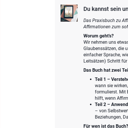
Du kannst sein un
Das Praxisbuch zu Affi
Affirmationen zum sof
Worum geht’s?
Wir nehmen uns etwas 
Glaubenssätzen, die u
einfacher Sprache, wie
Leitsätzen) Schritt für
Das Buch hat zwei Tei
Teil 1 – Versteh
wann sie wirken
formulierst. Mit
hilft, wenn Affi
Teil 2 – Anwend
– von Selbstwert
Beziehungen, Da
Für wen ist das Buch