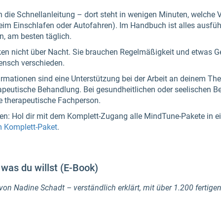
en die Schnellanleitung – dort steht in wenigen Minuten, welche 
beim Einschlafen oder Autofahren). Im Handbuch ist alles ausführ
n, am besten täglich.
ken nicht über Nacht. Sie brauchen Regelmäßigkeit und etwas Ge
ensch verschieden.
rmationen sind eine Unterstützung bei der Arbeit an deinem The
erapeutische Behandlung. Bei gesundheitlichen oder seelischen B
ine therapeutische Fachperson.
len: Hol dir mit dem Komplett-Zugang alle MindTune-Pakete in e
m Komplett-Paket
.
was du willst (E-Book)
on Nadine Schadt – verständlich erklärt, mit über 1.200 fertige