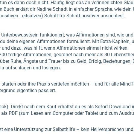
un es dann doch nicht. Häufig liegt das an verinnerlichten Gla
Buch erklärt dir Nadine Schadt in einfacher Sprache, wie dein 
sitiven Leitsätzen) Schritt für Schritt positiver ausrichtest.
Unterbewusstsein funktioniert, was Affirmationen sind, wie und
u deine eigenen Affirmationen formulierst. Mit Extra-Kapiteln,
r und dazu, was hilft, wenn Affirmationen einmal nicht wirken.
200 fertige Affirmationen, geordnet nach mehr als 30 Lebensthe
über Ruhe, Ängste und Trauer bis zu Geld, Erfolg, Beziehungen,
a aufschlagen und loslegen.
en starten oder ihre Praxis vertiefen möchten – und für alle Mind
ergrund eigentlich passiert.
-Book). Direkt nach dem Kauf erhältst du es als Sofort-Download
d als PDF (zum Lesen am Computer oder Tablet und zum Ausdru
t eine Unterstützung zur Selbsthilfe – kein Heilversprechen und k