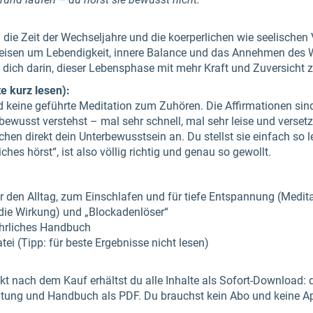
die Zeit der Wechseljahre und die koerperlichen wie seelischen
kreisen um Lebendigkeit, innere Balance und das Annehmen des 
n dich darin, dieser Lebensphase mit mehr Kraft und Zuversicht 
e kurz lesen):
keine geführte Meditation zum Zuhören. Die Affirmationen sind
ewusst verstehst – mal sehr schnell, mal sehr leise und versetz
en direkt dein Unterbewusstsein an. Du stellst sie einfach so le
ches hörst“, ist also völlig richtig und genau so gewollt.
r den Alltag, zum Einschlafen und für tiefe Entspannung (Medit
 die Wirkung) und „Blockadenlöser“
ührliches Handbuch
tei (Tipp: für beste Ergebnisse nicht lesen)
rekt nach dem Kauf erhältst du alle Inhalte als Sofort-Download: 
itung und Handbuch als PDF. Du brauchst kein Abo und keine A