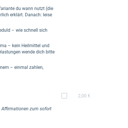
Variante du wann nutzt (die
lich erklärt. Danach: leise
duld – wie schnell sich
ma – kein Heilmittel und
elastungen wende dich bitte
inem – einmal zahlen,
2,00 €
n Affirmationen zum sofort