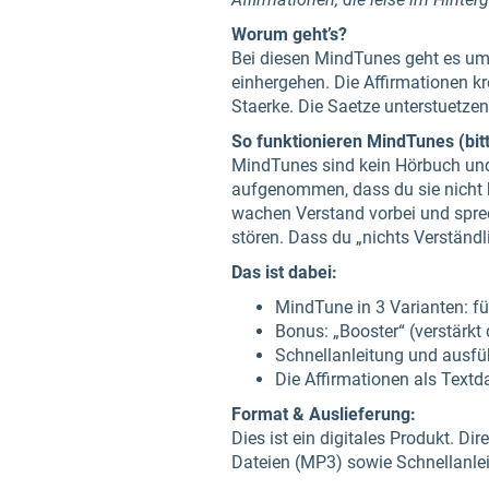
Worum geht’s?
Bei diesen MindTunes geht es um 
einhergehen. Die Affirmationen 
Staerke. Die Saetze unterstuetze
So funktionieren MindTunes (bitt
MindTunes sind kein Hörbuch und 
aufgenommen, dass du sie nicht b
wachen Verstand vorbei und sprech
stören. Dass du „nichts Verständli
Das ist dabei:
MindTune in 3 Varianten: fü
Bonus: „Booster“ (verstärkt
Schnellanleitung und ausf
Die Affirmationen als Textda
Format & Auslieferung:
Dies ist ein digitales Produkt. Di
Dateien (MP3) sowie Schnellanle