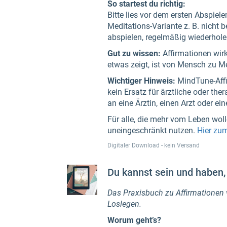
So startest du richtig:
Bitte lies vor dem ersten Abspiel
Meditations-Variante z. B. nicht 
abspielen, regelmäßig wiederhole
Gut zu wissen:
Affirmationen wir
etwas zeigt, ist von Mensch zu M
Wichtiger Hinweis:
MindTune-Affi
kein Ersatz für ärztliche oder th
an eine Ärztin, einen Arzt oder e
Für alle, die mehr vom Leben wol
uneingeschränkt nutzen.
Hier zu
Digitaler Download - kein Versand
Du kannst sein und haben, 
Das Praxisbuch zu Affirmationen v
Loslegen.
Worum geht’s?