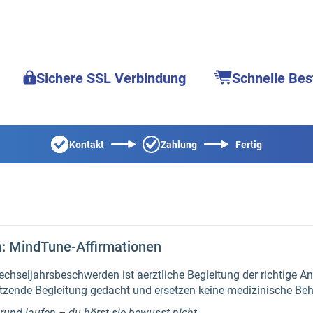
Sichere SSL Verbindung
Schnelle Bes
Kontakt
Zahlung
Fertig
: MindTune-Affirmationen
chseljahrsbeschwerden ist aerztliche Begleitung der richtige An
etzende Begleitung gedacht und ersetzen keine medizinische Be
grund laufen – du hörst sie bewusst nicht.