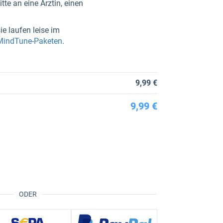
te an eine Ärztin, einen
ie laufen leise im
 MindTune-Paketen
.
9,99 €
9,99 €
ODER