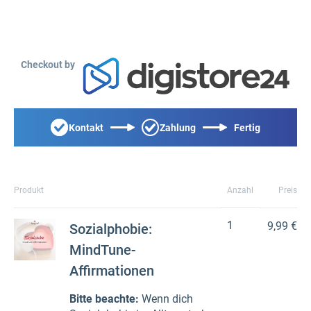
Checkout by
Kontakt
Zahlung
Fertig
Produkt
Anzahl
Preis
1
9,99 €
Sozialphobie:
MindTune-
Affirmationen
Bitte beachte:
Wenn dich