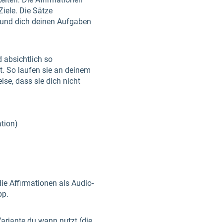
iele. Die Sätze
n und dich deinen Aufgaben
 absichtlich so
t. So laufen sie an deinem
ise, dass sie dich nicht
ation)
die Affirmationen als Audio-
pp.
Variante du wann nutzt (die