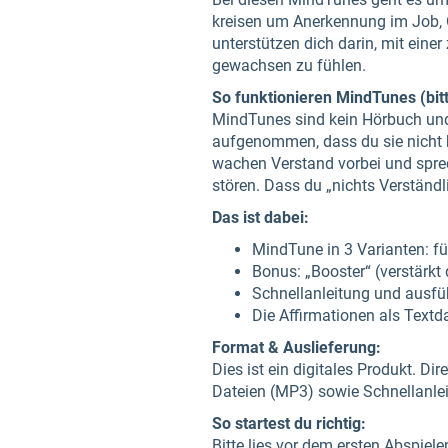
kreisen um Anerkennung im Job, O
unterstützen dich darin, mit eine
gewachsen zu fühlen.
So funktionieren MindTunes (bitt
MindTunes sind kein Hörbuch und 
aufgenommen, dass du sie nicht b
wachen Verstand vorbei und sprech
stören. Dass du „nichts Verständli
Das ist dabei:
MindTune in 3 Varianten: fü
Bonus: „Booster“ (verstärkt
Schnellanleitung und ausf
Die Affirmationen als Textda
Format & Auslieferung:
Dies ist ein digitales Produkt. Di
Dateien (MP3) sowie Schnellanle
So startest du richtig:
Bitte lies vor dem ersten Abspiel