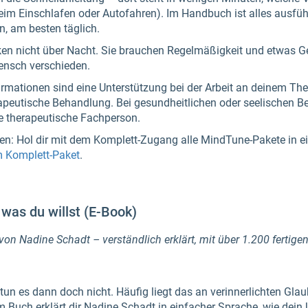
beim Einschlafen oder Autofahren). Im Handbuch ist alles ausführ
n, am besten täglich.
ken nicht über Nacht. Sie brauchen Regelmäßigkeit und etwas Ge
ensch verschieden.
rmationen sind eine Unterstützung bei der Arbeit an deinem The
erapeutische Behandlung. Bei gesundheitlichen oder seelischen B
ine therapeutische Fachperson.
len: Hol dir mit dem Komplett-Zugang alle MindTune-Pakete in e
m Komplett-Paket
.
was du willst (E-Book)
on Nadine Schadt – verständlich erklärt, mit über 1.200 fertige
un es dann doch nicht. Häufig liegt das an verinnerlichten Gla
Buch erklärt dir Nadine Schadt in einfacher Sprache, wie dein 