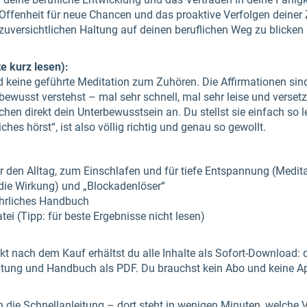
ffenheit für neue Chancen und das proaktive Verfolgen deiner Z
r zuversichtlichen Haltung auf deinen beruflichen Weg zu blicke
e kurz lesen):
keine geführte Meditation zum Zuhören. Die Affirmationen sind
ewusst verstehst – mal sehr schnell, mal sehr leise und versetz
en direkt dein Unterbewusstsein an. Du stellst sie einfach so le
ches hörst“, ist also völlig richtig und genau so gewollt.
r den Alltag, zum Einschlafen und für tiefe Entspannung (Medit
 die Wirkung) und „Blockadenlöser“
ührliches Handbuch
tei (Tipp: für beste Ergebnisse nicht lesen)
rekt nach dem Kauf erhältst du alle Inhalte als Sofort-Download: 
itung und Handbuch als PDF. Du brauchst kein Abo und keine A
en die Schnellanleitung – dort steht in wenigen Minuten, welche 