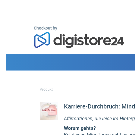
Checkout by
Produkt
Karriere-Durchbruch: Min
Affirmationen, die leise im Hinter
Worum geht’s?
Bei diesen MindTunes geht es um 