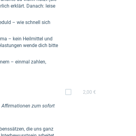
lich erklärt. Danach: leise
duld – wie schnell sich
ma – kein Heilmittel und
elastungen wende dich bitte
inem – einmal zahlen,
2,00 €
n Affirmationen zum sofort
ubenssätzen, die uns ganz
Unterbewusstsein arbeitet