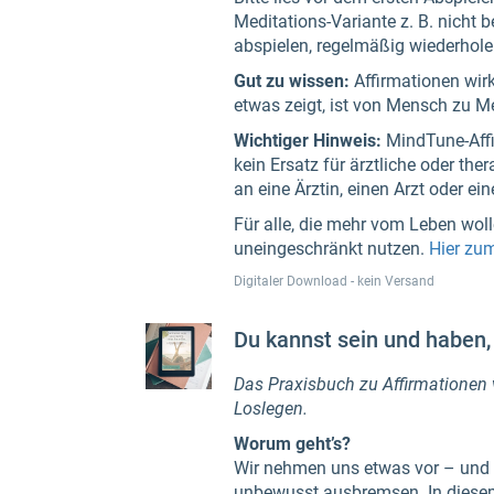
Meditations-Variante z. B. nicht 
abspielen, regelmäßig wiederhole
Gut zu wissen:
Affirmationen wir
etwas zeigt, ist von Mensch zu M
Wichtiger Hinweis:
MindTune-Affi
kein Ersatz für ärztliche oder th
an eine Ärztin, einen Arzt oder e
Für alle, die mehr vom Leben wol
uneingeschränkt nutzen.
Hier zu
Digitaler Download - kein Versand
Du kannst sein und haben, 
Das Praxisbuch zu Affirmationen v
Loslegen.
Worum geht’s?
Wir nehmen uns etwas vor – und t
unbewusst ausbremsen. In diesem 