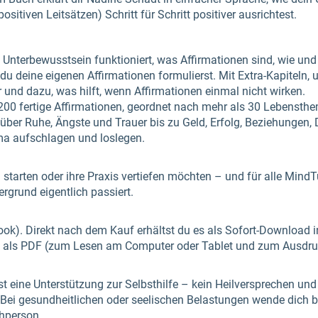
sitiven Leitsätzen) Schritt für Schritt positiver ausrichtest.
Unterbewusstsein funktioniert, was Affirmationen sind, wie und
u deine eigenen Affirmationen formulierst. Mit Extra-Kapiteln,
r und dazu, was hilft, wenn Affirmationen einmal nicht wirken.
200 fertige Affirmationen, geordnet nach mehr als 30 Lebensthe
über Ruhe, Ängste und Trauer bis zu Geld, Erfolg, Beziehungen,
a aufschlagen und loslegen.
en starten oder ihre Praxis vertiefen möchten – und für alle Mind
ergrund eigentlich passiert.
-Book). Direkt nach dem Kauf erhältst du es als Sofort-Download
d als PDF (zum Lesen am Computer oder Tablet und zum Ausdru
t eine Unterstützung zur Selbsthilfe – kein Heilversprechen und k
ei gesundheitlichen oder seelischen Belastungen wende dich bit
chperson.