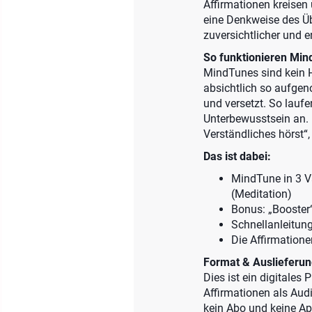
Affirmationen kreisen
eine Denkweise des Üb
zuversichtlicher und 
So funktionieren Mind
MindTunes sind kein H
absichtlich so aufgen
und versetzt. So lauf
Unterbewusstsein an. D
Verständliches hörst“, 
Das ist dabei:
MindTune in 3 Va
(Meditation)
Bonus: „Booster“
Schnellanleitun
Die Affirmatione
Format & Auslieferun
Dies ist ein digitales
Affirmationen als Aud
kein Abo und keine Ap