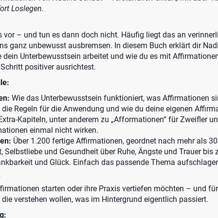
ort Loslegen.
vor – und tun es dann doch nicht. Häufig liegt das an verinnerl
ns ganz unbewusst ausbremsen. In diesem Buch erklärt dir Nad
 dein Unterbewusstsein arbeitet und wie du es mit Affirmationen
 Schritt positiver ausrichtest.
le:
en:
Wie das Unterbewusstsein funktioniert, was Affirmationen si
, die Regeln für die Anwendung und wie du deine eigenen Affirm
 Extra-Kapiteln, unter anderem zu „Afformationen“ für Zweifler u
rmationen einmal nicht wirken.
en:
Über 1.200 fertige Affirmationen, geordnet nach mehr als 
, Selbstliebe und Gesundheit über Ruhe, Ängste und Trauer bis z
nkbarkeit und Glück. Einfach das passende Thema aufschlagen
?
Affirmationen starten oder ihre Praxis vertiefen möchten – und fü
 die verstehen wollen, was im Hintergrund eigentlich passiert.
g: