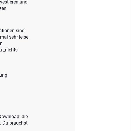
nvestieren und
zen
ationen sind
mal sehr leise
in
u „nichts
nung
-Download: die
. Du brauchst