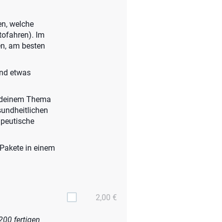
en, welche
tofahren). Im
en, am besten
und etwas
n deinem Thema
sundheitlichen
apeutische
-Pakete in einem
2,00 €
200 fertigen