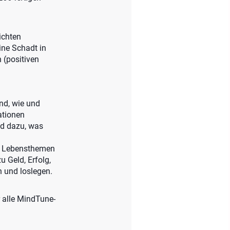
ichten
ine Schadt in
 (positiven
nd, wie und
ationen
nd dazu, was
30 Lebensthemen
u Geld, Erfolg,
 und loslegen.
r alle MindTune-