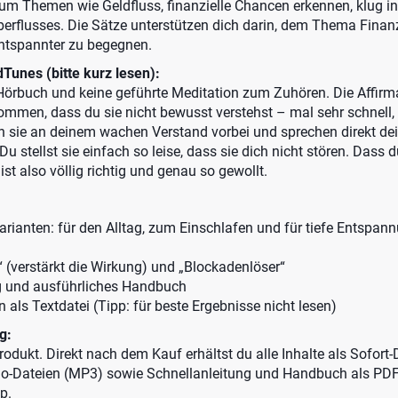
 um Themen wie Geldfluss, finanzielle Chancen erkennen, klug i
erflusses. Die Sätze unterstützen dich darin, dem Thema Finan
entspannter zu begegnen.
Tunes (bitte kurz lesen):
örbuch und keine geführte Meditation zum Zuhören. Die Affirm
ommen, dass du sie nicht bewusst verstehst – mal sehr schnell, 
en sie an deinem wachen Verstand vorbei und sprechen direkt de
u stellst sie einfach so leise, dass sie dich nicht stören. Dass d
ist also völlig richtig und genau so gewollt.
rianten: für den Alltag, zum Einschlafen und für tiefe Entspan
 (verstärkt die Wirkung) und „Blockadenlöser“
g und ausführliches Handbuch
n als Textdatei (Tipp: für beste Ergebnisse nicht lesen)
g:
 Produkt. Direkt nach dem Kauf erhältst du alle Inhalte als Sofort
io-Dateien (MP3) sowie Schnellanleitung und Handbuch als PDF
p.