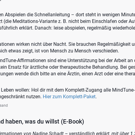
ten Abspielen die Schnellanleitung – dort steht in wenigen Minut
 (die Meditations-Variante z. B. nicht beim Einschlafen oder Au
sführlich erklärt. Danach: leise abspielen, regelmäßig wiederhol
ationen wirken nicht über Nacht. Sie brauchen Regelmäßigkeit 
sich etwas zeigt, ist von Mensch zu Mensch verschieden.
ndTune-Affirmationen sind eine Unterstützung bei der Arbeit a
kein Ersatz für ärztliche oder therapeutische Behandlung. Bei ge
ungen wende dich bitte an eine Ärztin, einen Arzt oder eine ther
m Leben wollen: Hol dir mit dem Komplett-Zugang alle MindTune
ingeschränkt nutzen.
Hier zum Komplett-Paket
.
rsand
d haben, was du willst (E-Book)
rmationen von Nadine Schadt – verständlich erklärt, mit über 1.