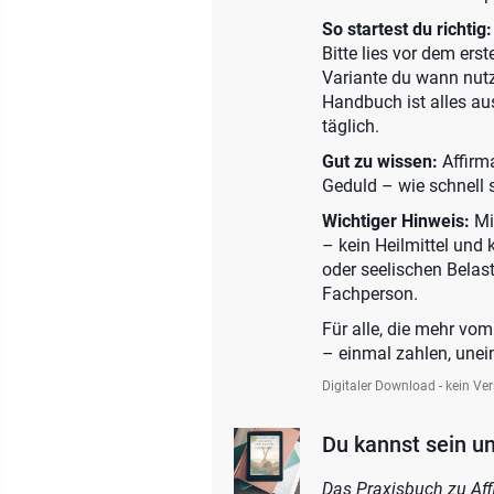
So startest du richtig:
Bitte lies vor dem ers
Variante du wann nutzt
Handbuch ist alles au
täglich.
Gut zu wissen:
Affirm
Geduld – wie schnell 
Wichtiger Hinweis:
Mi
– kein Heilmittel und 
oder seelischen Belast
Fachperson.
Für alle, die mehr vo
– einmal zahlen, une
Digitaler Download - kein Ve
Du kannst sein un
Das Praxisbuch zu Affi