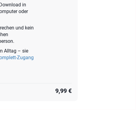
t-Download in
Computer oder
prechen und kein
chen
person.
n Alltag – sie
Komplett-Zugang
9,99 €