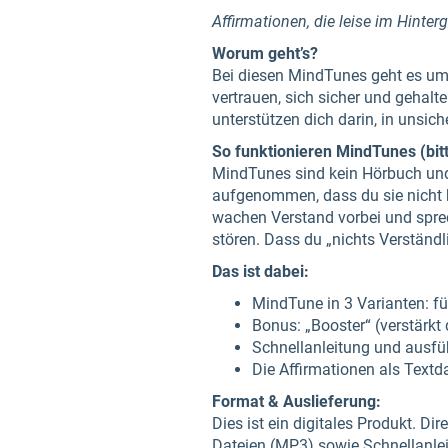
Affirmationen, die leise im Hinter
Worum geht’s?
Bei diesen MindTunes geht es um
vertrauen, sich sicher und gehal
unterstützen dich darin, in unsic
So funktionieren MindTunes (bitt
MindTunes sind kein Hörbuch und 
aufgenommen, dass du sie nicht b
wachen Verstand vorbei und sprech
stören. Dass du „nichts Verständli
Das ist dabei:
MindTune in 3 Varianten: fü
Bonus: „Booster“ (verstärkt
Schnellanleitung und ausf
Die Affirmationen als Textda
Format & Auslieferung:
Dies ist ein digitales Produkt. Di
Dateien (MP3) sowie Schnellanle