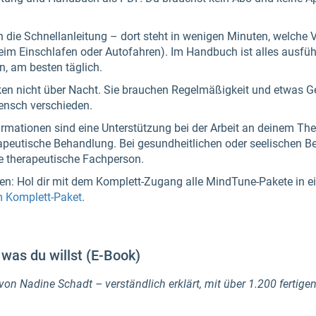
en die Schnellanleitung – dort steht in wenigen Minuten, welche 
beim Einschlafen oder Autofahren). Im Handbuch ist alles ausführ
n, am besten täglich.
ken nicht über Nacht. Sie brauchen Regelmäßigkeit und etwas Ge
ensch verschieden.
rmationen sind eine Unterstützung bei der Arbeit an deinem The
erapeutische Behandlung. Bei gesundheitlichen oder seelischen B
ine therapeutische Fachperson.
len: Hol dir mit dem Komplett-Zugang alle MindTune-Pakete in e
m Komplett-Paket
.
was du willst (E-Book)
on Nadine Schadt – verständlich erklärt, mit über 1.200 fertige