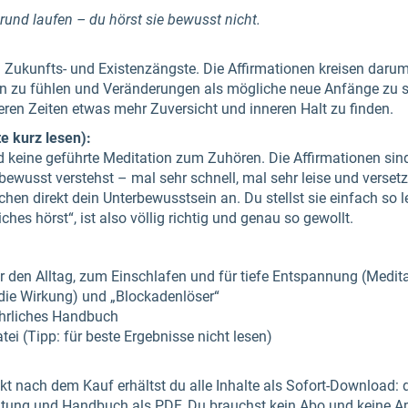
grund laufen – du hörst sie bewusst nicht.
 Zukunfts- und Existenzängste. Die Affirmationen kreisen daru
ten zu fühlen und Veränderungen als mögliche neue Anfänge zu 
heren Zeiten etwas mehr Zuversicht und inneren Halt zu finden.
e kurz lesen):
keine geführte Meditation zum Zuhören. Die Affirmationen sind
ewusst verstehst – mal sehr schnell, mal sehr leise und versetz
en direkt dein Unterbewusstsein an. Du stellst sie einfach so le
ches hörst“, ist also völlig richtig und genau so gewollt.
r den Alltag, zum Einschlafen und für tiefe Entspannung (Medit
 die Wirkung) und „Blockadenlöser“
ührliches Handbuch
tei (Tipp: für beste Ergebnisse nicht lesen)
rekt nach dem Kauf erhältst du alle Inhalte als Sofort-Download: 
itung und Handbuch als PDF. Du brauchst kein Abo und keine A