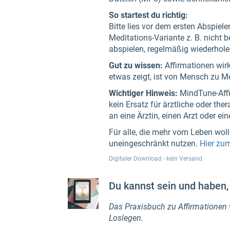
So startest du richtig:
Bitte lies vor dem ersten Abspiel
Meditations-Variante z. B. nicht 
abspielen, regelmäßig wiederhole
Gut zu wissen:
Affirmationen wir
etwas zeigt, ist von Mensch zu M
Wichtiger Hinweis:
MindTune-Affi
kein Ersatz für ärztliche oder th
an eine Ärztin, einen Arzt oder e
Für alle, die mehr vom Leben wol
uneingeschränkt nutzen.
Hier zu
Digitaler Download - kein Versand
Du kannst sein und haben, 
Das Praxisbuch zu Affirmationen v
Loslegen.