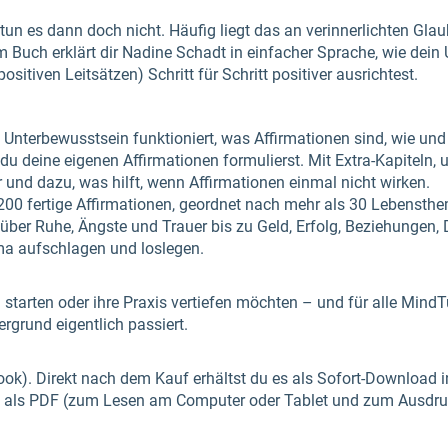
un es dann doch nicht. Häufig liegt das an verinnerlichten Gla
Buch erklärt dir Nadine Schadt in einfacher Sprache, wie dein 
sitiven Leitsätzen) Schritt für Schritt positiver ausrichtest.
Unterbewusstsein funktioniert, was Affirmationen sind, wie und
u deine eigenen Affirmationen formulierst. Mit Extra-Kapiteln,
r und dazu, was hilft, wenn Affirmationen einmal nicht wirken.
200 fertige Affirmationen, geordnet nach mehr als 30 Lebensthe
über Ruhe, Ängste und Trauer bis zu Geld, Erfolg, Beziehungen,
a aufschlagen und loslegen.
en starten oder ihre Praxis vertiefen möchten – und für alle Mind
ergrund eigentlich passiert.
-Book). Direkt nach dem Kauf erhältst du es als Sofort-Download
d als PDF (zum Lesen am Computer oder Tablet und zum Ausdru