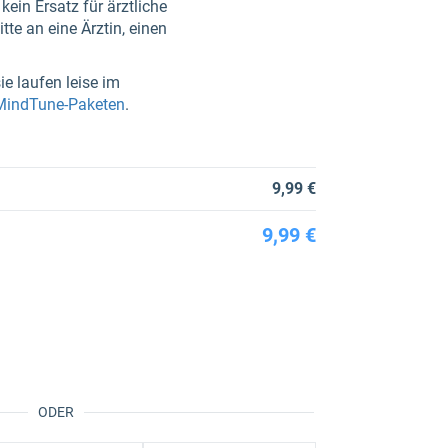
ein Ersatz für ärztliche
te an eine Ärztin, einen
ie laufen leise im
 MindTune-Paketen
.
9,99 €
9,99 €
ODER