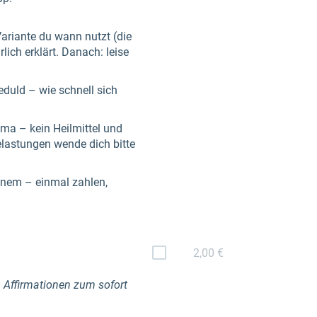
Variante du wann nutzt (die
lich erklärt. Danach: leise
duld – wie schnell sich
ma – kein Heilmittel und
elastungen wende dich bitte
inem – einmal zahlen,
2,00 €
n Affirmationen zum sofort