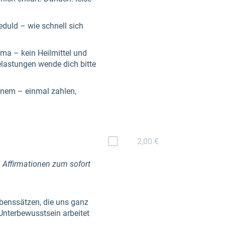
duld – wie schnell sich
ma – kein Heilmittel und
elastungen wende dich bitte
inem – einmal zahlen,
2,00 €
n Affirmationen zum sofort
ubenssätzen, die uns ganz
Unterbewusstsein arbeitet