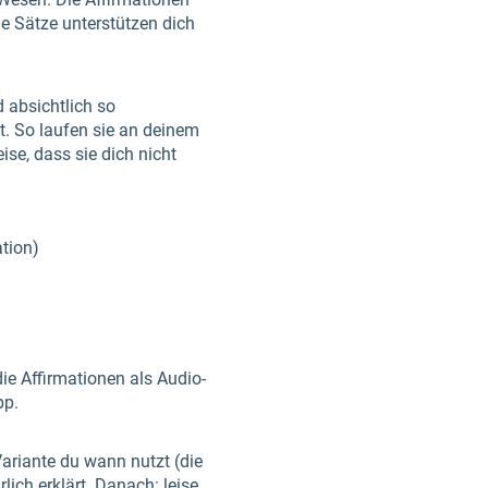
ie Sätze unterstützen dich
 absichtlich so
t. So laufen sie an deinem
ise, dass sie dich nicht
ation)
die Affirmationen als Audio-
pp.
Variante du wann nutzt (die
lich erklärt. Danach: leise