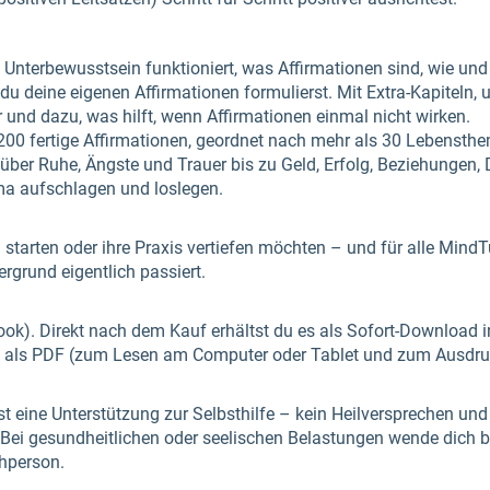
Unterbewusstsein funktioniert, was Affirmationen sind, wie und
u deine eigenen Affirmationen formulierst. Mit Extra-Kapiteln,
r und dazu, was hilft, wenn Affirmationen einmal nicht wirken.
200 fertige Affirmationen, geordnet nach mehr als 30 Lebensthe
über Ruhe, Ängste und Trauer bis zu Geld, Erfolg, Beziehungen,
a aufschlagen und loslegen.
en starten oder ihre Praxis vertiefen möchten – und für alle Mind
ergrund eigentlich passiert.
-Book). Direkt nach dem Kauf erhältst du es als Sofort-Download
d als PDF (zum Lesen am Computer oder Tablet und zum Ausdru
t eine Unterstützung zur Selbsthilfe – kein Heilversprechen und k
ei gesundheitlichen oder seelischen Belastungen wende dich bit
chperson.