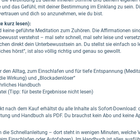
ke und das Gefühl, mit deiner Bestimmung im Einklang zu sein. D
 vertrauen und dich so anzunehmen, wie du bist.
e kurz lesen):
keine geführte Meditation zum Zuhören. Die Affirmationen sind
ewusst verstehst – mal sehr schnell, mal sehr leise und versetz
en direkt dein Unterbewusstsein an. Du stellst sie einfach so le
ches hörst“, ist also völlig richtig und genau so gewollt.
r den Alltag, zum Einschlafen und für tiefe Entspannung (Medit
 die Wirkung) und „Blockadenlöser“
ührliches Handbuch
tei (Tipp: für beste Ergebnisse nicht lesen)
rekt nach dem Kauf erhältst du alle Inhalte als Sofort-Download: 
itung und Handbuch als PDF. Du brauchst kein Abo und keine A
en die Schnellanleitung – dort steht in wenigen Minuten, welche 
beim Einschlafen oder Autofahren). Im Handbuch ist alles ausführ