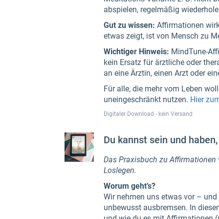
abspielen, regelmäßig wiederhole
Gut zu wissen:
Affirmationen wir
etwas zeigt, ist von Mensch zu M
Wichtiger Hinweis:
MindTune-Affi
kein Ersatz für ärztliche oder th
an eine Ärztin, einen Arzt oder e
Für alle, die mehr vom Leben wol
uneingeschränkt nutzen.
Hier zu
Digitaler Download - kein Versand
Du kannst sein und haben, 
Das Praxisbuch zu Affirmationen v
Loslegen.
Worum geht’s?
Wir nehmen uns etwas vor – und t
unbewusst ausbremsen. In diesem 
und wie du es mit Affirmationen (po