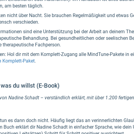
n, am besten täglich.
ken nicht über Nacht. Sie brauchen Regelmäßigkeit und etwas Ge
ensch verschieden.
rmationen sind eine Unterstützung bei der Arbeit an deinem The
erapeutische Behandlung. Bei gesundheitlichen oder seelischen B
ine therapeutische Fachperson.
len: Hol dir mit dem Komplett-Zugang alle MindTune-Pakete in e
m Komplett-Paket
.
was du willst (E-Book)
on Nadine Schadt – verständlich erklärt, mit über 1.200 fertige
un es dann doch nicht. Häufig liegt das an verinnerlichten Gla
Buch erklärt dir Nadine Schadt in einfacher Sprache, wie dein 
sitiven Leitsätzen) Schritt für Schritt positiver ausrichtest.