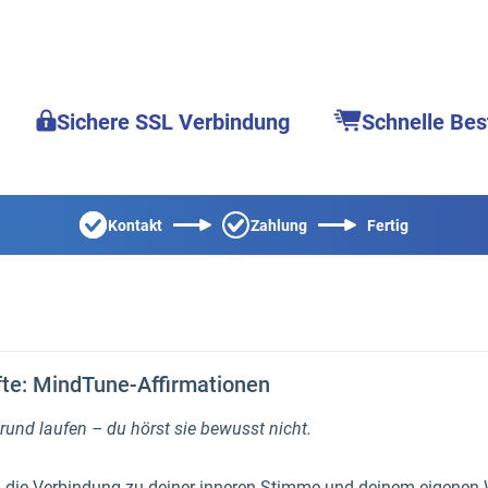
Sichere SSL Verbindung
Schnelle Bes
Kontakt
Zahlung
Fertig
fte: MindTune-Affirmationen
grund laufen – du hörst sie bewusst nicht.
 die Verbindung zu deiner inneren Stimme und deinem eigenen 