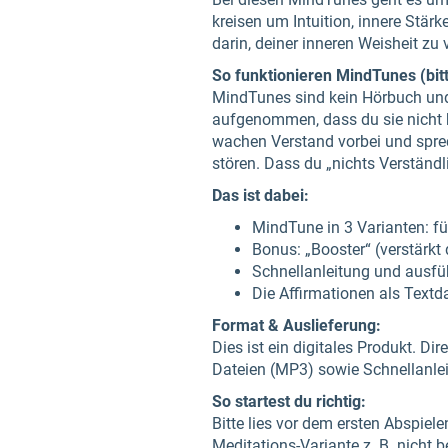
kreisen um Intuition, innere Stär
darin, deiner inneren Weisheit zu
So funktionieren MindTunes (bitt
MindTunes sind kein Hörbuch und 
aufgenommen, dass du sie nicht b
wachen Verstand vorbei und sprech
stören. Dass du „nichts Verständli
Das ist dabei:
MindTune in 3 Varianten: fü
Bonus: „Booster“ (verstärkt
Schnellanleitung und ausf
Die Affirmationen als Textda
Format & Auslieferung:
Dies ist ein digitales Produkt. Di
Dateien (MP3) sowie Schnellanle
So startest du richtig:
Bitte lies vor dem ersten Abspiel
Meditations-Variante z. B. nicht 