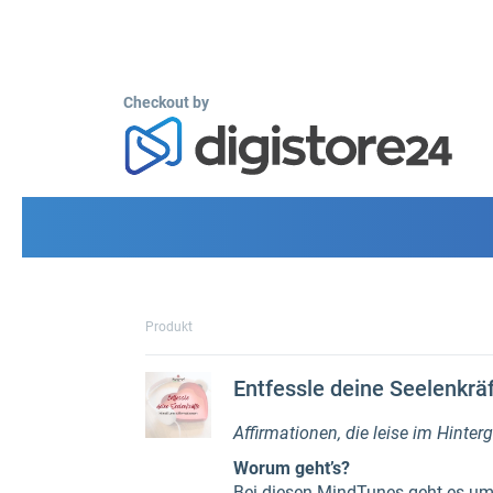
Checkout by
Produkt
Entfessle deine Seelenkrä
Affirmationen, die leise im Hinter
Worum geht’s?
Bei diesen MindTunes geht es um