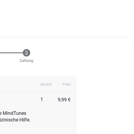
Zahlung
Anzahl
Preis
1
9,99 €
ese MindTunes
zinische Hilfe.