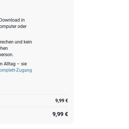
t-Download in
Computer oder
prechen und kein
chen
person.
n Alltag – sie
Komplett-Zugang
9,99 €
9,99 €