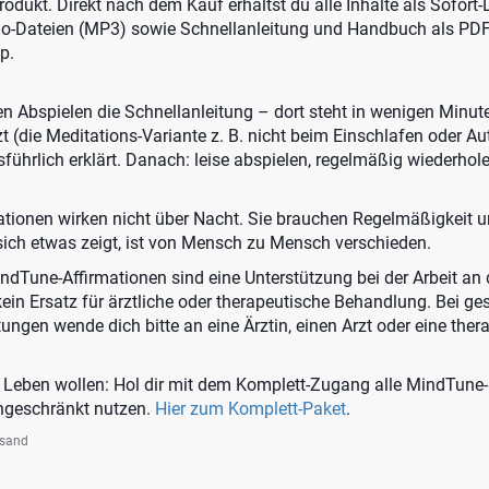
 Produkt. Direkt nach dem Kauf erhältst du alle Inhalte als Sofort
io-Dateien (MP3) sowie Schnellanleitung und Handbuch als PDF
p.
ten Abspielen die Schnellanleitung – dort steht in wenigen Minut
 (die Meditations-Variante z. B. nicht beim Einschlafen oder Au
sführlich erklärt. Danach: leise abspielen, regelmäßig wiederhol
ationen wirken nicht über Nacht. Sie brauchen Regelmäßigkeit 
sich etwas zeigt, ist von Mensch zu Mensch verschieden.
ndTune-Affirmationen sind eine Unterstützung bei der Arbeit a
kein Ersatz für ärztliche oder therapeutische Behandlung. Bei ge
ungen wende dich bitte an eine Ärztin, einen Arzt oder eine ther
m Leben wollen: Hol dir mit dem Komplett-Zugang alle MindTune
ingeschränkt nutzen.
Hier zum Komplett-Paket
.
rsand