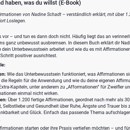
d haben, was du willst (E-Book)
rmationen von Nadine Schadt – verständlich erklärt, mit über 1.
ort Loslegen.
vor – und tun es dann doch nicht. Häufig liegt das an verinnerl
ns ganz unbewusst ausbremsen. In diesem Buch erklärt dir Nad
 dein Unterbewusstsein arbeitet und wie du es mit Affirmationen
 Schritt positiver ausrichtest.
le:
en:
Wie das Unterbewusstsein funktioniert, was Affirmationen si
, die Regeln für die Anwendung und wie du deine eigenen Affirm
 Extra-Kapiteln, unter anderem zu „Afformationen“ für Zweifler u
rmationen einmal nicht wirken.
en:
Über 1.200 fertige Affirmationen, geordnet nach mehr als 
, Selbstliebe und Gesundheit über Ruhe, Ängste und Trauer bis z
nkbarkeit und Glück. Einfach das passende Thema aufschlagen
?
Affirmationen starten oder ihre Praxis vertiefen möchten – und fü