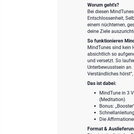
Worum geht’s?
Bei diesen MindTunes 
Entschlossenheit, Sel
einem nüchternen, ges
deine Ziele auszuricht
So funktionieren Mind
MindTunes sind kein H
absichtlich so aufgen
und versetzt. So lauf
Unterbewusstsein an. D
Verständliches hörst“, 
Das ist dabei:
MindTune in 3 Va
(Meditation)
Bonus: „Booster“
Schnellanleitun
Die Affirmatione
Format & Auslieferun