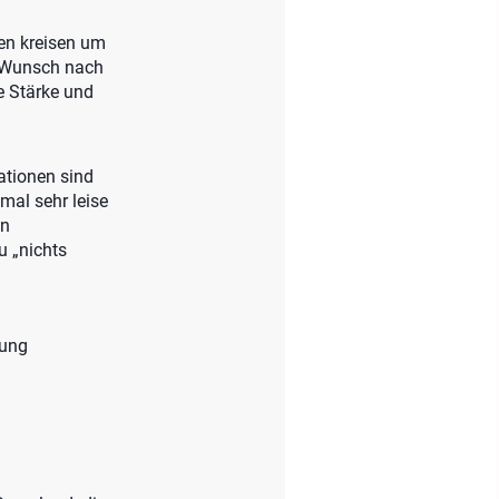
en kreisen um
n Wunsch nach
e Stärke und
ationen sind
mal sehr leise
in
u „nichts
nung