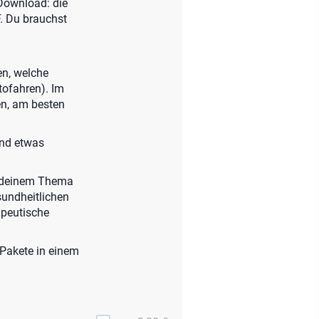
-Download: die
. Du brauchst
en, welche
tofahren). Im
en, am besten
und etwas
n deinem Thema
sundheitlichen
apeutische
-Pakete in einem