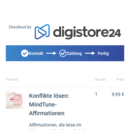
Checkout by
Kontakt
Zahlung
Fertig
Produkt
Anzahl
Preis
1
9,99 €
Konflikte lösen:
MindTune-
Affirmationen
Affirmationen, die leise im