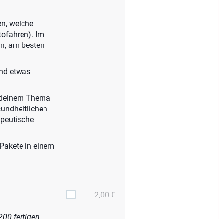
en, welche
tofahren). Im
en, am besten
und etwas
n deinem Thema
sundheitlichen
apeutische
-Pakete in einem
2,00 €
200 fertigen