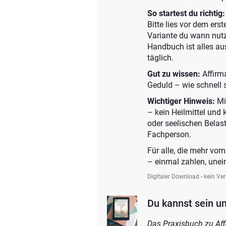
So startest du richtig:
Bitte lies vor dem ers
Variante du wann nutzt
Handbuch ist alles au
täglich.
Gut zu wissen:
Affirm
Geduld – wie schnell 
Wichtiger Hinweis:
Mi
– kein Heilmittel und 
oder seelischen Belast
Fachperson.
Für alle, die mehr vo
– einmal zahlen, une
Digitaler Download - kein Ve
Du kannst sein un
Das Praxisbuch zu Affi