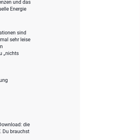
renzen und das
uelle Energie
ationen sind
mal sehr leise
in
u „nichts
nung
-Download: die
. Du brauchst