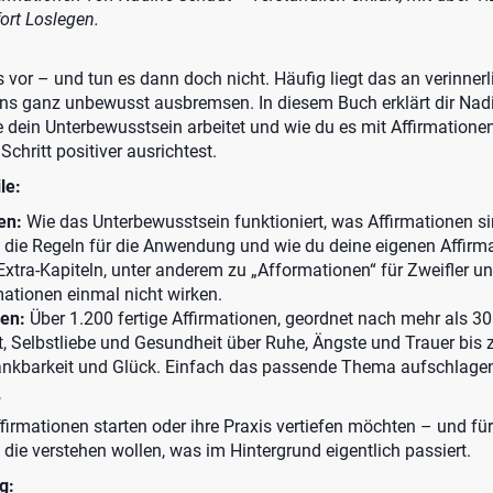
ort Loslegen.
vor – und tun es dann doch nicht. Häufig liegt das an verinnerl
ns ganz unbewusst ausbremsen. In diesem Buch erklärt dir Nad
 dein Unterbewusstsein arbeitet und wie du es mit Affirmationen
 Schritt positiver ausrichtest.
le:
en:
Wie das Unterbewusstsein funktioniert, was Affirmationen si
, die Regeln für die Anwendung und wie du deine eigenen Affirm
 Extra-Kapiteln, unter anderem zu „Afformationen“ für Zweifler u
rmationen einmal nicht wirken.
en:
Über 1.200 fertige Affirmationen, geordnet nach mehr als 
, Selbstliebe und Gesundheit über Ruhe, Ängste und Trauer bis z
nkbarkeit und Glück. Einfach das passende Thema aufschlagen
?
Affirmationen starten oder ihre Praxis vertiefen möchten – und fü
 die verstehen wollen, was im Hintergrund eigentlich passiert.
g: