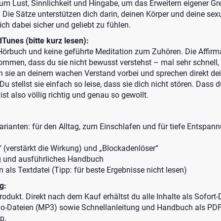
 um Lust, Sinnlichkeit und Hingabe, um das Erweitern eigener G
. Die Sätze unterstützen dich darin, deinen Körper und deine sex
ch dabei sicher und geliebt zu fühlen.
Tunes (bitte kurz lesen):
örbuch und keine geführte Meditation zum Zuhören. Die Affirm
ommen, dass du sie nicht bewusst verstehst – mal sehr schnell, 
en sie an deinem wachen Verstand vorbei und sprechen direkt de
u stellst sie einfach so leise, dass sie dich nicht stören. Dass d
ist also völlig richtig und genau so gewollt.
rianten: für den Alltag, zum Einschlafen und für tiefe Entspan
 (verstärkt die Wirkung) und „Blockadenlöser“
g und ausführliches Handbuch
n als Textdatei (Tipp: für beste Ergebnisse nicht lesen)
g:
 Produkt. Direkt nach dem Kauf erhältst du alle Inhalte als Sofort
io-Dateien (MP3) sowie Schnellanleitung und Handbuch als PDF
p.