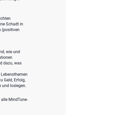
ichten
ine Schadt in
 (positiven
nd, wie und
ationen
nd dazu, was
30 Lebensthemen
u Geld, Erfolg,
 und loslegen.
r alle MindTune-