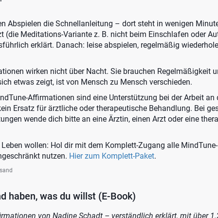
ten Abspielen die Schnellanleitung – dort steht in wenigen Minut
 (die Meditations-Variante z. B. nicht beim Einschlafen oder Au
sführlich erklärt. Danach: leise abspielen, regelmäßig wiederhol
ationen wirken nicht über Nacht. Sie brauchen Regelmäßigkeit 
sich etwas zeigt, ist von Mensch zu Mensch verschieden.
ndTune-Affirmationen sind eine Unterstützung bei der Arbeit a
kein Ersatz für ärztliche oder therapeutische Behandlung. Bei ge
ungen wende dich bitte an eine Ärztin, einen Arzt oder eine ther
m Leben wollen: Hol dir mit dem Komplett-Zugang alle MindTune
ingeschränkt nutzen.
Hier zum Komplett-Paket
.
rsand
d haben, was du willst (E-Book)
rmationen von Nadine Schadt – verständlich erklärt, mit über 1.