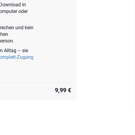
t-Download in
Computer oder
prechen und kein
chen
person.
n Alltag – sie
Komplett-Zugang
9,99 €