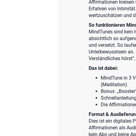
Affirmationen kreisen
Erfahren von Intimität
wertzuschätzen und di
So funktionieren Mind
MindTunes sind kein H
absichtlich so aufgen
und versetzt. So lauf
Unterbewusstsein an. D
Verständliches hörst“, 
Das ist dabei:
MindTune in 3 Va
(Meditation)
Bonus: „Booster“
Schnellanleitun
Die Affirmatione
Format & Auslieferun
Dies ist ein digitales
Affirmationen als Aud
kein Abo und keine Ap