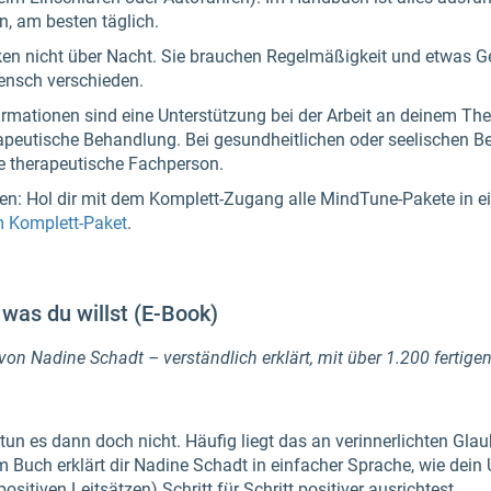
n, am besten täglich.
ken nicht über Nacht. Sie brauchen Regelmäßigkeit und etwas Ge
ensch verschieden.
rmationen sind eine Unterstützung bei der Arbeit an deinem The
erapeutische Behandlung. Bei gesundheitlichen oder seelischen B
ine therapeutische Fachperson.
len: Hol dir mit dem Komplett-Zugang alle MindTune-Pakete in e
m Komplett-Paket
.
was du willst (E-Book)
on Nadine Schadt – verständlich erklärt, mit über 1.200 fertige
un es dann doch nicht. Häufig liegt das an verinnerlichten Gla
Buch erklärt dir Nadine Schadt in einfacher Sprache, wie dein 
sitiven Leitsätzen) Schritt für Schritt positiver ausrichtest.