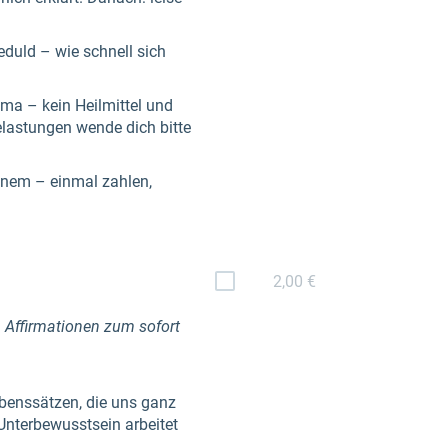
duld – wie schnell sich
ma – kein Heilmittel und
elastungen wende dich bitte
inem – einmal zahlen,
2,00 €
n Affirmationen zum sofort
ubenssätzen, die uns ganz
Unterbewusstsein arbeitet