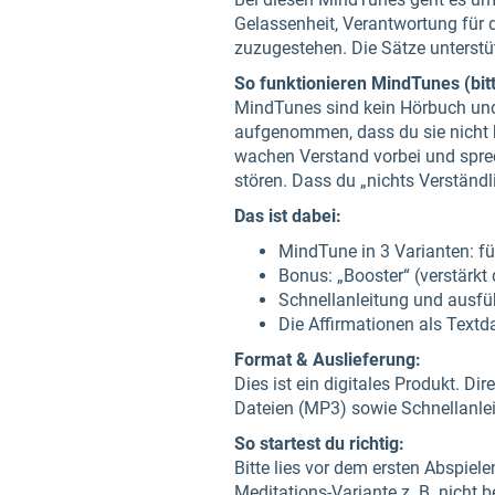
Gelassenheit, Verantwortung für 
zuzugestehen. Die Sätze unterstüt
So funktionieren MindTunes (bitt
MindTunes sind kein Hörbuch und 
aufgenommen, dass du sie nicht b
wachen Verstand vorbei und sprech
stören. Dass du „nichts Verständli
Das ist dabei:
MindTune in 3 Varianten: fü
Bonus: „Booster“ (verstärkt
Schnellanleitung und ausf
Die Affirmationen als Textda
Format & Auslieferung:
Dies ist ein digitales Produkt. Di
Dateien (MP3) sowie Schnellanle
So startest du richtig:
Bitte lies vor dem ersten Abspiel
Meditations-Variante z. B. nicht 