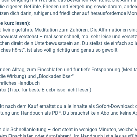
die eigenen Gefühle, Frieden und Vergebung sowie darum, ander
zen dich darin, ruhiger und friedlicher auf herausfordernde Mo
e kurz lesen):
keine geführte Meditation zum Zuhören. Die Affirmationen sind
ewusst verstehst – mal sehr schnell, mal sehr leise und versetz
en direkt dein Unterbewusstsein an. Du stellst sie einfach so le
ches hörst“, ist also völlig richtig und genau so gewollt.
r den Alltag, zum Einschlafen und für tiefe Entspannung (Medit
 die Wirkung) und „Blockadenlöser“
ührliches Handbuch
tei (Tipp: für beste Ergebnisse nicht lesen)
rekt nach dem Kauf erhältst du alle Inhalte als Sofort-Download: 
itung und Handbuch als PDF. Du brauchst kein Abo und keine A
en die Schnellanleitung – dort steht in wenigen Minuten, welche 
beim Einschlafen oder Autofahren). Im Handbuch ist alles ausführ