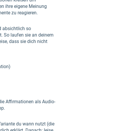
en ihre eigene Meinung
mente zu reagieren.
 absichtlich so
t. So laufen sie an deinem
ise, dass sie dich nicht
ation)
die Affirmationen als Audio-
pp.
Variante du wann nutzt (die
lich erklärt. Danach: leise