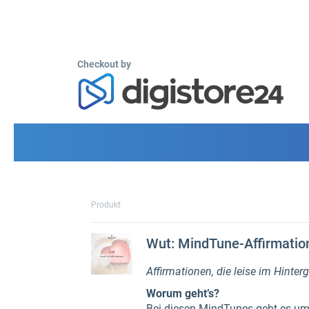
Checkout by
Produkt
Wut: MindTune-Affirmatio
Affirmationen, die leise im Hinter
Worum geht’s?
Bei diesen MindTunes geht es u