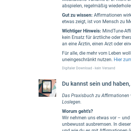
abspielen, regelmäßig wiederhole
Gut zu wissen:
Affirmationen wir
etwas zeigt, ist von Mensch zu M
Wichtiger Hinweis:
MindTune-Affi
kein Ersatz für ärztliche oder th
an eine Ärztin, einen Arzt oder e
Für alle, die mehr vom Leben wol
uneingeschränkt nutzen.
Hier zu
Digitaler Download - kein Versand
Du kannst sein und haben, 
Das Praxisbuch zu Affirmationen v
Loslegen.
Worum geht’s?
Wir nehmen uns etwas vor – und t
unbewusst ausbremsen. In diesem 
und wie du es mit Affirmationen (po