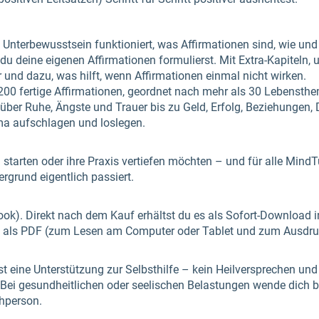
Unterbewusstsein funktioniert, was Affirmationen sind, wie und
u deine eigenen Affirmationen formulierst. Mit Extra-Kapiteln,
r und dazu, was hilft, wenn Affirmationen einmal nicht wirken.
200 fertige Affirmationen, geordnet nach mehr als 30 Lebensthe
über Ruhe, Ängste und Trauer bis zu Geld, Erfolg, Beziehungen,
a aufschlagen und loslegen.
en starten oder ihre Praxis vertiefen möchten – und für alle Mind
ergrund eigentlich passiert.
-Book). Direkt nach dem Kauf erhältst du es als Sofort-Download
d als PDF (zum Lesen am Computer oder Tablet und zum Ausdru
t eine Unterstützung zur Selbsthilfe – kein Heilversprechen und k
ei gesundheitlichen oder seelischen Belastungen wende dich bit
chperson.