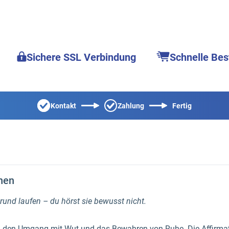
Sichere SSL Verbindung
Schnelle Bes
Kontakt
Zahlung
Fertig
nen
grund laufen – du hörst sie bewusst nicht.
m den Umgang mit Wut und das Bewahren von Ruhe. Die Affirma