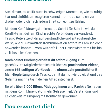
Stell dir vor, du weißt auch in schwierigen Momenten, wie du ruhig,
klar und einfühlsam reagieren kannst – ohne zu schreien, zu
drohen oder dich nach jedem Streit schlecht zu fühlen.
Mit dem Konfliktnavigator lernst du Schritt für Schritt, wie du
Konflikte mit deinem Kind in echte Verbindung verwandelst.
Tassilo Peters zeigt dir auf verständliche und alltagstaugliche
Weise, wie du Gewaltfreie Kommunikation sofort im Familienleben
anwenden kannst – vom Wutanfall über Geschwisterstreit bis hin
zu liebevollen Grenzen.
Nach deiner Buchung erhältst du sofort Zugang
zum
geschützten Mitgliederbereich mit über
50 praxisnahen Videos
,
einem
165-seitigen Workbook
und
einem Jahr persönlicher E-
Mail-Begleitung
durch Tassilo, damit du motiviert bleibst und das
Gelernte nachhaltig in deinen Alltag integrierst.
Bereits
über 5.000 Eltern, Pädagog:innen und Fachkräfte
haben
mit dem Konfliktnavigator mehr Gelassenheit, Verständnis und
Leichtigkeit im Umgang mit Konflikten gewonnen.
Das erwartet dich: