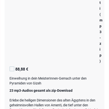
t
i
(
m
p
3
-
z
i
p
)
88,88 €
Einweihung in dein MeisterInnen-Gemach unter den
Pyramiden von Gizeh
23 mp3-Audios gesamt als zip-Download
Erlebe die heiligen Dimensionen des alten Ägyptens in den
geheimnisvollen Hallen von Amenti, die tief unter den