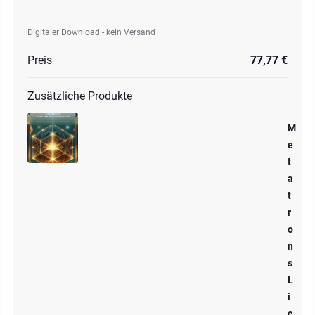
Digitaler Download - kein Versand
Preis
77,77 €
Zusätzliche Produkte
M
e
t
a
t
r
o
n
s
L
i
c