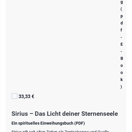
g
(
p
d
f
-
E
-
B
o
o
k
)
33,33 €
Sirius – Das Licht deiner Sternenseele
Ein spirituelles Einweihungsbuch (PDF)