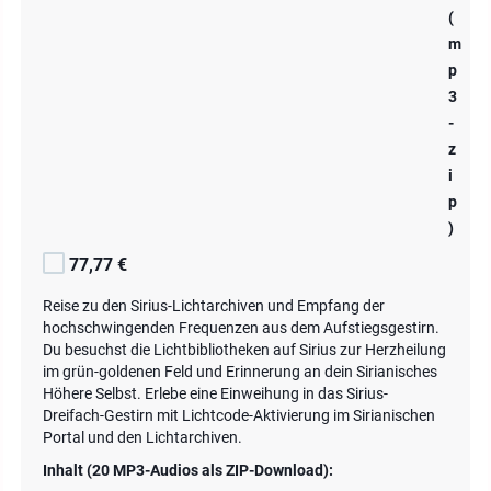
(
m
p
3
-
z
i
p
)
77,77 €
Reise zu den Sirius-Lichtarchiven und Empfang der
hochschwingenden Frequenzen aus dem Aufstiegsgestirn.
Du besuchst die Lichtbibliotheken auf Sirius zur Herzheilung
im grün-goldenen Feld und Erinnerung an dein Sirianisches
Höhere Selbst. Erlebe eine Einweihung in das Sirius-
Dreifach-Gestirn mit Lichtcode-Aktivierung im Sirianischen
Portal und den Lichtarchiven.
Inhalt (20 MP3-Audios als ZIP-Download):