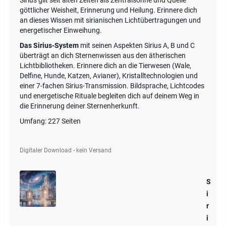
Sirius gilt seit alten Zeiten als Zentralsonne und Quelle
göttlicher Weisheit, Erinnerung und Heilung. Erinnere dich
an dieses Wissen mit sirianischen Lichtübertragungen und
energetischer Einweihung.
Das Sirius-System
mit seinen Aspekten Sirius A, B und C
überträgt an dich Sternenwissen aus den ätherischen
Lichtbibliotheken. Erinnere dich an die Tierwesen (Wale,
Delfine, Hunde, Katzen, Avianer), Kristalltechnologien und
einer 7-fachen Sirius-Transmission. Bildsprache, Lichtcodes
und energetische Rituale begleiten dich auf deinem Weg in
die Erinnerung deiner Sternenherkunft.
Umfang: 227 Seiten
Digitaler Download - kein Versand
S
i
r
i