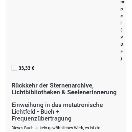
m
p
e
l
(
P
D
F
)
33,33 €
Rückkehr der Sternenarchive,
Lichtbibliotheken & Seelenerinnerung
Einweihung in das metatronische
Lichtfeld • Buch +
Frequenzübertragung
Dieses Buch ist kein gewöhnliches Werk, es ist ein