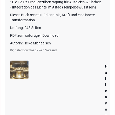
• Die 12-Hz-Frequenzübertragung für Ausgleich & Klarheit
• Integration des Lichts im Alltag (Tempelbewusstsein)
Dieses Buch schenkt Erkenntnis, Kraft und eine innere
Transformation.
Umfang: 245 Seiten
PDF zum sofortigen Download
Autorin: Heike Michaelsen
Digitaler Download - kein Versand
H
a
l
l
e
n
v
o