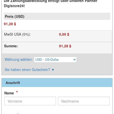
Die Zahlungsabwicklung erfolgt über unseren Partner
Digistore24!
91,28 $
MwSt USA (0%)
:
0,00 $
Summe
:
91,28 $
Währung wählen
:
Sie haben einen Gutschein?
▼
Anschrift
*
Name