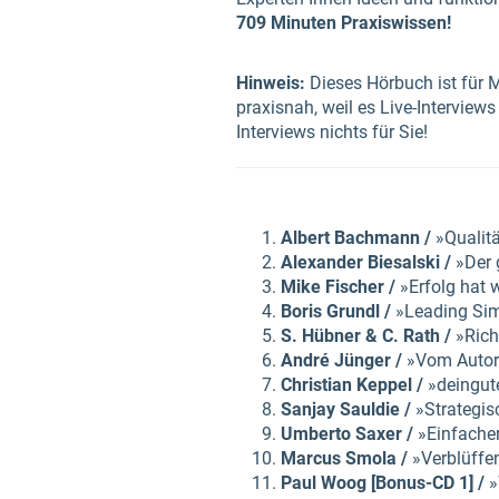
709 Minuten Praxiswissen!
Hinweis:
Dieses Hörbuch ist für M
praxisnah, weil es Live-Interview
Interviews nichts für Sie!
Albert Bachmann /
»Qualitä
Alexander Biesalski /
»Der 
Mike Fischer /
»Erfolg hat w
Boris Grundl /
»Leading Simp
S. Hübner & C. Rath /
»Rich
André Jünger /
»Vom Autor 
Christian Keppel /
»deingute
Sanjay Sauldie /
»Strategis
Umberto Saxer /
»Einfacher
Marcus Smola /
»Verblüffen
Paul Woog [Bonus-CD 1] /
»