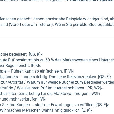
enschen gedacht, denen praxisnahe Beispiele wichtiger sind, als 
s sind (Vorort oder am Telefon). Wenn Sie perfekte Studioqualit
t die begeistert. [QS, K]«
gute Ruf bestimmt bis zu 60 % des Markenwertes eines Unterne
er Regeln bricht. [F, K]«
le – Führen kann so einfach sein. [F, V]«
tig anders – anders richtig. Das neue Relevanzdenken. [QS, F]«
zur Autorität / Warum nur wenige Bücher zum Bestseller werden
rruf.de / Wie sie Ihren Ruf im Internet schützen. [PR, W2]«
ches Internetmarketing für die Märkte von morgen. [W2]«
 und mehr verkaufen! [V]«
 Sie Ihre Kunden – statt nur Erwartungen zu erfüllen. [QS, F]«
Wir machen Menschen wahnsinnig glücklich. [E, K]«