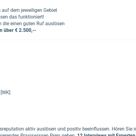
s auf dem jeweiligen Gebiet
en das funktioniert!
 die einen guten Ruf auslösen
 über € 2.500,--
 [WK]
reputation aktiv auslösen und positiv beeinflussen. Hören Sie
nierendes Praxiswissen Preis geben.
12 Interviews mit Experten