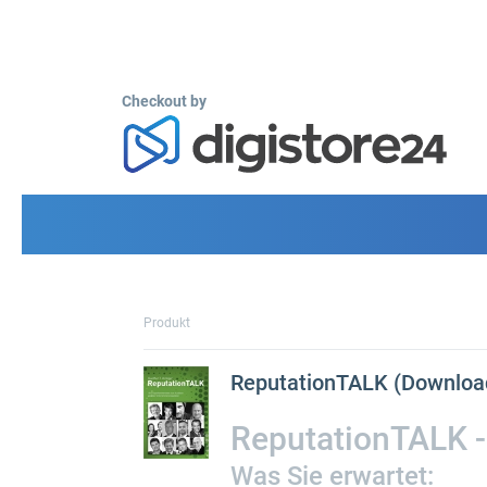
Checkout by
Produkt
ReputationTALK (Downloa
ReputationTALK -
Was Sie erwartet: