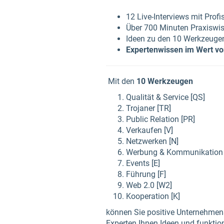
12 Live-Interviews mit Profi
Über 700 Minuten Praxiswiss
Ideen zu den 10 Werkzeugen
Expertenwissen im Wert von
Mit den
10 Werkzeugen
Qualität & Service [QS]
Trojaner [TR]
Public Relation [PR]
Verkaufen [V]
Netzwerken [N]
Werbung & Kommunikation
Events [E]
Führung [F]
Web 2.0 [W2]
Kooperation [K]
können Sie positive Unternehmens
Experten Ihnen Ideen und funktio