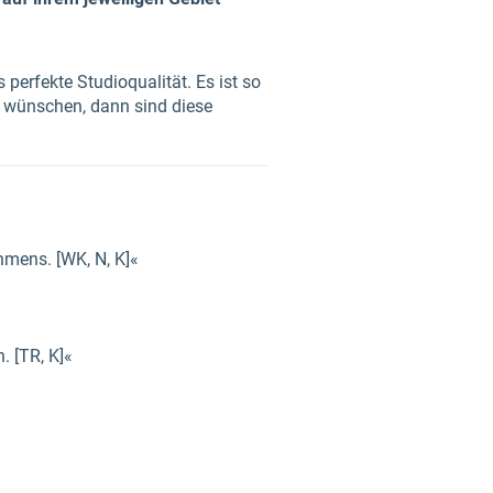
perfekte Studioqualität. Es ist so
ät wünschen, dann sind diese
hmens. [WK, N, K]«
. [TR, K]«