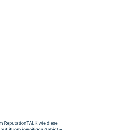
 im ReputationTALK wie diese
 auf ihrem jeweiligen Gebiet –